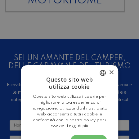
MOTORHOME
SEI UN AMANTE DEL CAMPER,
DELLE CARAVAN E DEL TURISMO
×
ALL'ARIA APERTA?
Questo sito web
Iscriviti alla newsletter, riceverai in anteprima i nuovi arrivi e
utilizza cookie
ITALIAN
le migliori offerte su camper e caravan nuovi, usati e a
Questo sito web utilizza i cookie per
noleggio, eventi, video recensioni, iniziative e articoli sul
ENGLISH
migliorare la tua esperienza di
mondo del turismo outdoor.
navigazione. Utilizzando il nostro sito
web acconsenti a tutti i cookie in
conformità con la nostra policy per i
Leggi di più
cookie.