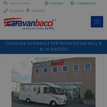
OFFICINA
COMMERCIALE
TELEFONO
INDIRIZZO
CHIUSURA AZIENDALE PER PAUSA ESTIVA DALL'8
AL 16 AGOSTO
DURANTE IL MESE DI AGOSTO SIAMO CHIUSI IL
SABATO POMERIGGIO
SCONTO 10%
NOLEGGIO ENTRO IL 31.08
PER I
NOLEGGI DI SETTEMBRE