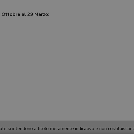
7 Ottobre al 29 Marzo:
ortate si intendono a titolo meramente indicativo e non costituisco