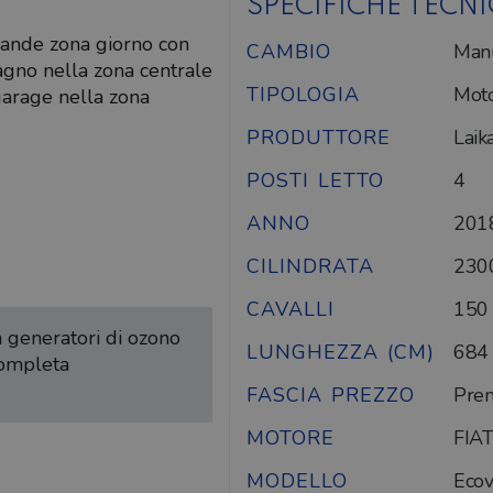
SPECIFICHE TECN
rande zona giorno con
CAMBIO
Man
bagno nella zona centrale
TIPOLOGIA
Mot
garage nella zona
PRODUTTORE
Laik
POSTI LETTO
4
ANNO
201
CILINDRATA
230
CAVALLI
150
on generatori di ozono
LUNGHEZZA (CM)
684
completa
FASCIA PREZZO
Pre
MOTORE
FIAT
MODELLO
Ecov