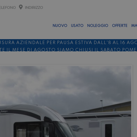
ELEFONO
INDIRIZZO
NUOVO
USATO
NOLEGGIO
OFFERTE
MA
USURA AZIENDALE PER PAUSA ESTIVA DALL'8 AL 16 AG
E IL MESE DI AGOSTO SIAMO CHIUSI IL SABATO POM
O 10%
NOLEGGIO ENTRO IL 31.08
PER I NOLEGGI DI SE