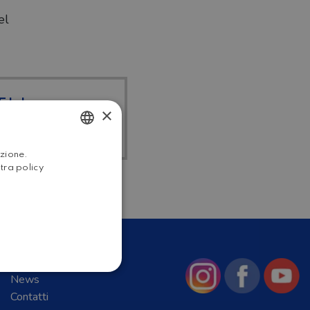
el
I I
×
HOME
ITALIAN
azione.
stra policy
ENGLISH
Chi Siamo
News
Contatti