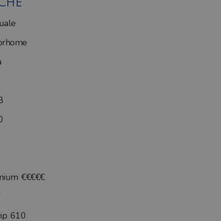
ICHE
uale
orhome
a
8
0
mium €€€€€
ip 610