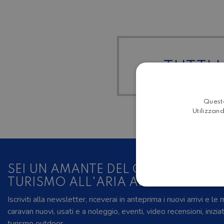
TUTTI I
Questo
Utilizzand
SEI UN AMANTE DEL CAMPER, DELL
TURISMO ALL'ARIA APERTA?
Iscriviti alla newsletter, riceverai in anteprima i nuovi arrivi e le
caravan nuovi, usati e a noleggio, eventi, video recensioni, inizia
turismo outdoor.