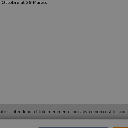
7 Ottobre al 29 Marzo:
ortate si intendono a titolo meramente indicativo e non costituisco