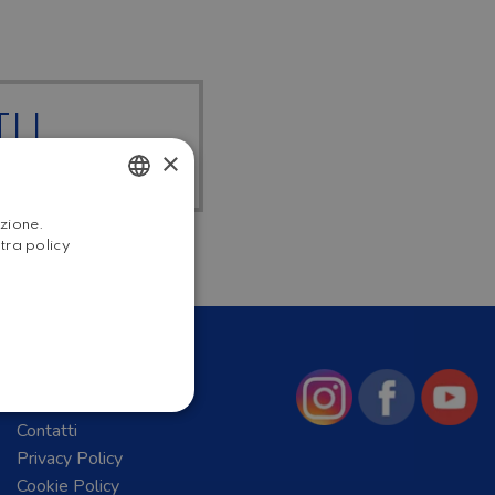
I I
×
HOME
ITALIAN
azione.
stra policy
ENGLISH
Chi Siamo
News
Contatti
Privacy Policy
Cookie Policy