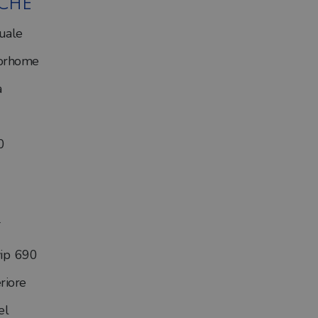
ICHE
uale
orhome
a
0
ip 690
riore
el