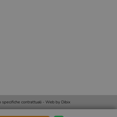
no specifiche contrattuali - Web by
Dibix