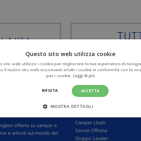
TUTT
 LAIKA
MOTOR
Questo sito web utilizza cookie
 sito web utilizza i cookie per migliorare la tua esperienza di navig
o il nostro sito web acconsenti a tutti i cookie in conformità con la no
Leggi di più
per i cookie.
RIFIUTA
ACCETTA
E CARAVAN E DEL
Home
MOSTRA DETTAGLI
Camper Nuovi
Camper Usati
 migliori offerte su camper e
Servizi Officina
tive e articoli sul mondo del
Gruppo Leader