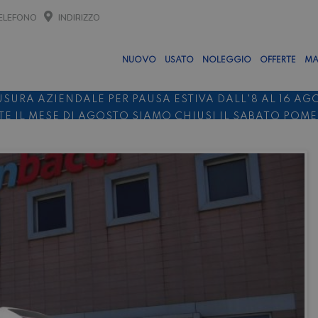
ELEFONO
INDIRIZZO
NUOVO
USATO
NOLEGGIO
OFFERTE
MA
USURA AZIENDALE PER PAUSA ESTIVA DALL'8 AL 16 AG
E IL MESE DI AGOSTO SIAMO CHIUSI IL SABATO POM
O 10%
NOLEGGIO ENTRO IL 31.08
PER I NOLEGGI DI SE