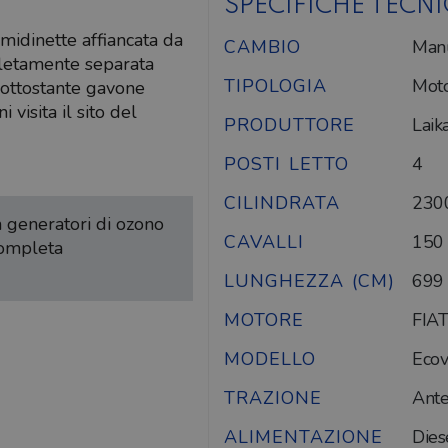
SPECIFICHE TECN
idinette affiancata da
CAMBIO
Man
pletamente separata
TIPOLOGIA
Mot
sottostante gavone
visita il sito del
PRODUTTORE
Laik
POSTI LETTO
4
CILINDRATA
230
on generatori di ozono
CAVALLI
150
completa
LUNGHEZZA (CM)
699
MOTORE
FIAT
MODELLO
Ecov
TRAZIONE
Ante
ALIMENTAZIONE
Dies