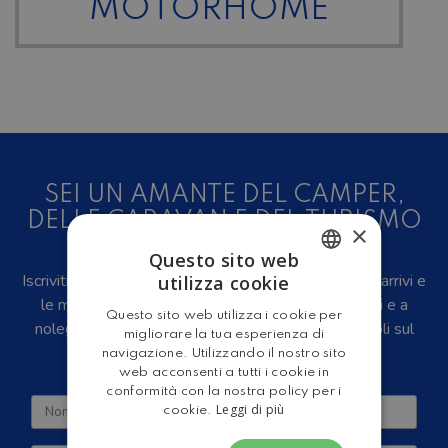
MOTORHOME
SEI UN AMANTE DEL CAMPER,
DELLE CARAVAN E DEL TURISMO
×
ALL'ARIA APERTA?
Questo sito web
Iscriviti alla newsletter, riceverai in anteprima i nuovi arrivi e
utilizza cookie
ITALIAN
le migliori offerte su camper e caravan nuovi, usati e a
Questo sito web utilizza i cookie per
noleggio, eventi, video recensioni, iniziative e articoli sul
ENGLISH
migliorare la tua esperienza di
mondo del turismo outdoor.
navigazione. Utilizzando il nostro sito
web acconsenti a tutti i cookie in
conformità con la nostra policy per i
Leggi di più
cookie.