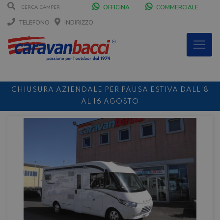
OFFICINA
COMMERCIALE
TELEFONO
INDIRIZZO
CHIUSURA AZIENDALE PER PAUSA ESTIVA DALL'8
AL 16 AGOSTO
DURANTE IL MESE DI AGOSTO SIAMO CHIUSI IL
SABATO POMERIGGIO
SCONTO 10%
NOLEGGIO ENTRO IL 31.08
PER I
NOLEGGI DI SETTEMBRE