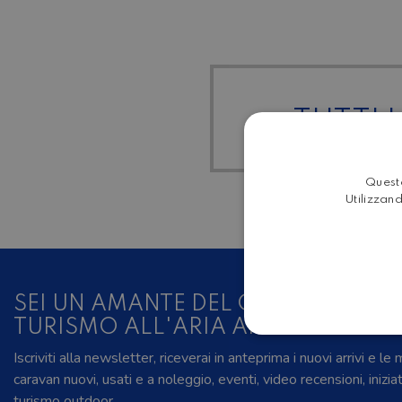
TUTTI I
Questo
Utilizzand
SEI UN AMANTE DEL CAMPER, DELL
TURISMO ALL'ARIA APERTA?
Iscriviti alla newsletter, riceverai in anteprima i nuovi arrivi e le
caravan nuovi, usati e a noleggio, eventi, video recensioni, inizia
turismo outdoor.