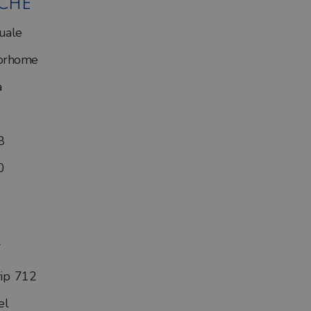
ICHE
uale
orhome
a
8
0
ip 712
el