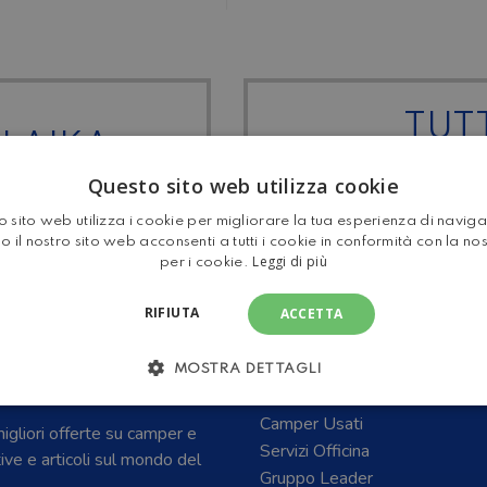
TUTT
 LAIKA
MOTOR
Questo sito web utilizza cookie
 sito web utilizza i cookie per migliorare la tua esperienza di navig
o il nostro sito web acconsenti a tutti i cookie in conformità con la no
Leggi di più
per i cookie.
RIFIUTA
ACCETTA
E CARAVAN E DEL
Home
MOSTRA DETTAGLI
Camper Nuovi
Camper Usati
 migliori offerte su camper e
Servizi Officina
tive e articoli sul mondo del
Gruppo Leader