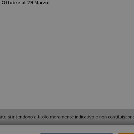
7 Ottobre al 29 Marzo:
ortate si intendono a titolo meramente indicativo e non costituisco