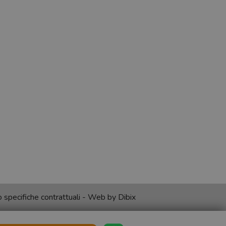
no specifiche contrattuali - Web by
Dibix