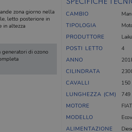
SPECIFICHE TECN
ande zona giorno nella
CAMBIO
Man
e, letto posteriore in
TIPOLOGIA
Mot
 in altezza
PRODUTTORE
Laik
POSTI LETTO
4
on generatori di ozono
completa
ANNO
201
CILINDRATA
230
CAVALLI
150
LUNGHEZZA (CM)
749
MOTORE
FIAT
MODELLO
Ecov
ALIMENTAZIONE
Dies