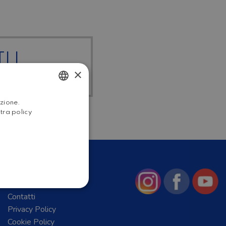
I I
×
HOME
ITALIAN
azione.
stra policy
ENGLISH
Chi Siamo
News
Contatti
Privacy Policy
Cookie Policy