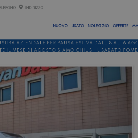
ELEFONO
INDIRIZZO
NUOVO
USATO
NOLEGGIO
OFFERTE
MA
USURA AZIENDALE PER PAUSA ESTIVA DALL'8 AL 16 AG
E IL MESE DI AGOSTO SIAMO CHIUSI IL SABATO POM
O 10%
NOLEGGIO ENTRO IL 31.08
PER I NOLEGGI DI SE