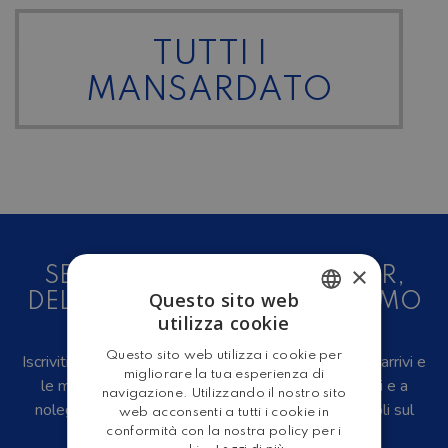
TUTTI I
MANSARDATO
×
SEI UN AMANTE DEL CAMPER,
Questo sito web
DELLE CARAVAN E DEL TURISMO
utilizza cookie
ALL'ARIA APERTA?
ITALIAN
Questo sito web utilizza i cookie per
Iscriviti alla newsletter, riceverai in anteprima i nuovi arrivi e
ENGLISH
migliorare la tua esperienza di
le migliori offerte su camper e caravan nuovi, usati e a
navigazione. Utilizzando il nostro sito
noleggio, eventi, video recensioni, iniziative e articoli sul
web acconsenti a tutti i cookie in
mondo del turismo outdoor.
conformità con la nostra policy per i