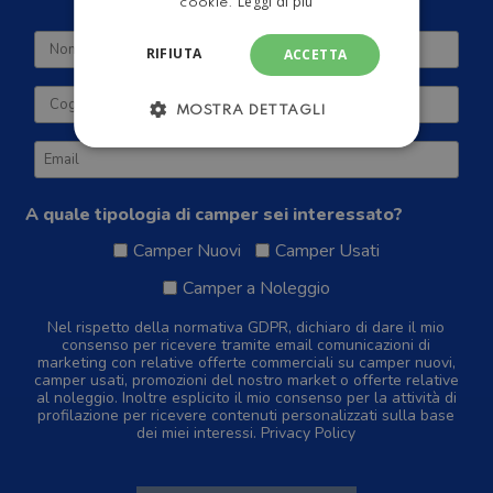
Leggi di più
cookie.
RIFIUTA
ACCETTA
MOSTRA DETTAGLI
A quale tipologia di camper sei interessato?
Camper Nuovi
Camper Usati
Camper a Noleggio
Nel rispetto della normativa GDPR, dichiaro di dare il mio
consenso per ricevere tramite email comunicazioni di
marketing con relative offerte commerciali su camper nuovi,
camper usati, promozioni del nostro market o offerte relative
al noleggio. Inoltre esplicito il mio consenso per la attività di
profilazione per ricevere contenuti personalizzati sulla base
dei miei interessi.
Privacy Policy