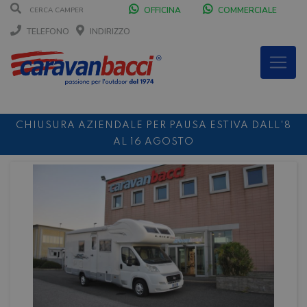
OFFICINA
COMMERCIALE
TELEFONO
INDIRIZZO
CHIUSURA AZIENDALE PER PAUSA ESTIVA DALL'8
AL 16 AGOSTO
DURANTE IL MESE DI AGOSTO SIAMO CHIUSI IL
SABATO POMERIGGIO
SCONTO 10%
NOLEGGIO ENTRO IL 31.08
PER I
NOLEGGI DI SETTEMBRE