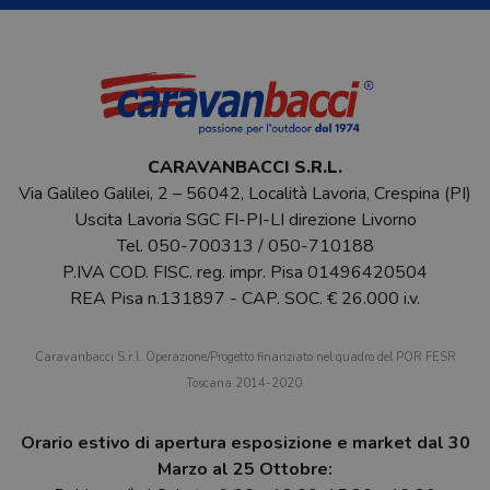
CARAVANBACCI S.R.L.
Via Galileo Galilei, 2 – 56042, Località Lavoria, Crespina (PI)
Uscita Lavoria SGC FI-PI-LI direzione Livorno
Tel.
050-700313
/
050-710188
P.IVA COD. FISC. reg. impr. Pisa 01496420504
REA Pisa n.131897 - CAP. SOC. € 26.000 i.v.
Caravanbacci S.r.l. Operazione/Progetto finanziato nel quadro del POR FESR
Toscana 2014-2020.
Orario estivo di apertura esposizione e market dal 30
Marzo al 25 Ottobre: