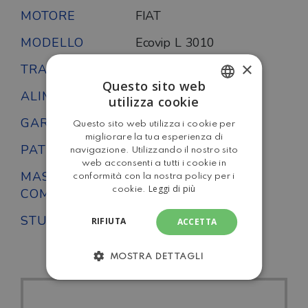
MOTORE
FIAT
MODELLO
Ecovip L 3010
×
TRAZIONE
Anteriore
Questo sito web
ALIMENTAZIONE
Diesel
utilizza cookie
ITALIAN
GARANZIA
Si
Questo sito web utilizza i cookie per
ENGLISH
migliorare la tua esperienza di
PATENTE
B
navigazione. Utilizzando il nostro sito
web acconsenti a tutti i cookie in
MASSA
conformità con la nostra policy per i
3500
Leggi di più
cookie.
COMPLESSIVA
STUFA
Combi 6 Gas
RIFIUTA
ACCETTA
MOSTRA DETTAGLI