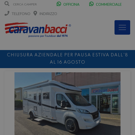
OFFICINA
COMMERCIALE
TELEFONO
INDIRIZZO
CHIUSURA AZIENDALE PER PAUSA ESTIVA DALL'8
AL 16 AGOSTO
DURANTE IL MESE DI AGOSTO SIAMO CHIUSI IL
SABATO POMERIGGIO
SCONTO 10%
NOLEGGIO ENTRO IL 31.08
PER I
NOLEGGI DI SETTEMBRE