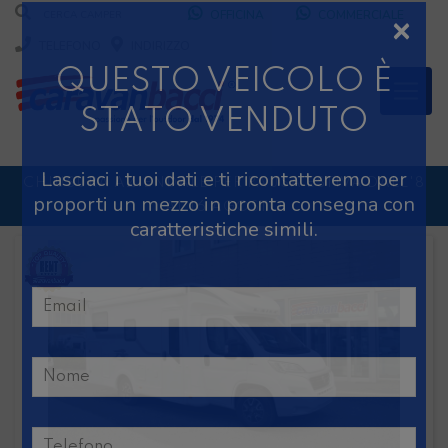
OFFICINA
COMMERCIALE
TELEFONO
INDIRIZZO
×
QUESTO VEICOLO È
STATO VENDUTO
CHIUSURA AZIENDALE PER PAUSA ESTIVA DALL'8
AL 16 AGOSTO
Lasciaci i tuoi dati e ti ricontatteremo per
DURANTE IL MESE DI AGOSTO SIAMO CHIUSI IL
proporti un mezzo in pronta consegna con
SABATO POMERIGGIO
caratteristiche simili.
SCONTO 10%
NOLEGGIO ENTRO IL 31.08
PER I
NOLEGGI DI SETTEMBRE