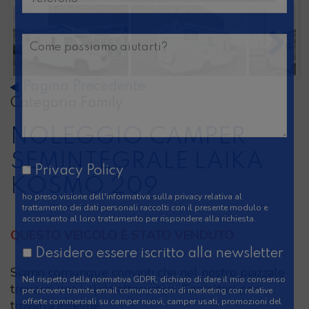
Pagina Precedente
Categoria Family
NOLEGGIO CAMPER
SEMINTEGRALE LAIKA
KOSMO 209
Privacy Policy
ho preso visione
dell'informativa sulla privacy
relativa al
QUESTO VEICOLO È STATO VENDUTO
trattamento dei dati personali raccolti con il presente modulo e
acconsento al loro trattamento per rispondere alla richiesta.
Siamo comunque convinti che nel nostro piazzale
Desidero essere iscritto alla newsletter
troverai una valida alternativa. Contattaci per
trovarla insieme.