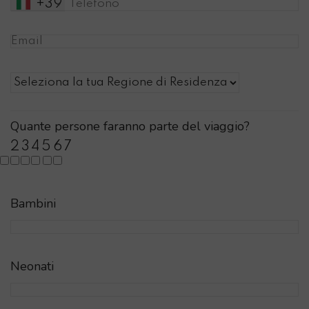
+39
Quante persone faranno parte del viaggio?
2
3
4
5
6
7
Bambini
Neonati