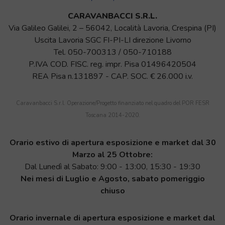
CARAVANBACCI S.R.L.
Via Galileo Galilei, 2 – 56042, Località Lavoria, Crespina (PI)
Uscita Lavoria SGC FI-PI-LI direzione Livorno
Tel.
050-700313
/
050-710188
P.IVA COD. FISC. reg. impr. Pisa 01496420504
REA Pisa n.131897 - CAP. SOC. € 26.000 i.v.
Caravanbacci S.r.l. Operazione/Progetto finanziato nel quadro del POR FESR
Toscana 2014-2020.
Orario estivo di apertura esposizione e market dal 30
Marzo al 25 Ottobre:
Dal Lunedì al Sabato: 9:00 - 13:00, 15:30 - 19:30
Nei mesi di Luglio e Agosto, sabato pomeriggio
chiuso
Orario invernale di apertura esposizione e market dal