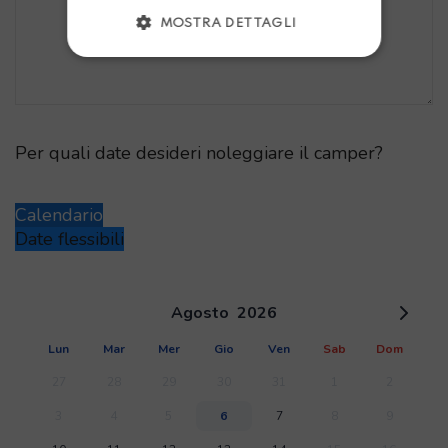
MOSTRA DETTAGLI
Per quali date desideri noleggiare il camper?
Calendario
Date flessibili
Agosto
2026
Lun
Mar
Mer
Gio
Ven
Sab
Dom
27
28
29
30
31
1
2
3
4
5
6
7
8
9