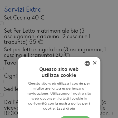
Servizi Extra
Set Cucina 40 €
Set Per Letto matrimoniale bio (3
asciugamani cadauno, 2 cuscini e 1
trapunta) 55 €
Set per letto singolo bio (3 asciugamani, 1
cuscino e 1 trapunta) 30 €
×
Tavolo con 4 sedie 65 €
Questo sito web
utilizza cookie
Ogni sedia in più 15 €
ITALIAN
Questo sito web utilizza i cookie per
ENGLISH
migliorare la tua esperienza di
Sedile per bambino 15 €
navigazione. Utilizzando il nostro sito
web acconsenti a tutti i cookie in
Dall'Aeroporto di Pisa a Caravanbacci (o
conformità con la nostra policy per i
viceversa, da lunedì a sabato dalle 8 alle
Leggi di più
cookie.
18:30) 75 € per viaggio massimo 7 persone