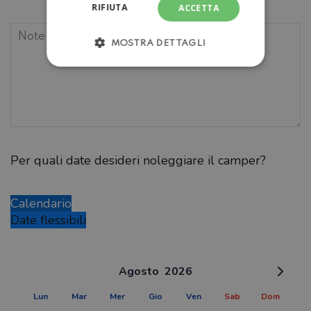
RIFIUTA
ACCETTA
MOSTRA DETTAGLI
Per quali date desideri noleggiare il camper?
Calendario
Date flessibili
Agosto
2026
Lun
Mar
Mer
Gio
Ven
Sab
Dom