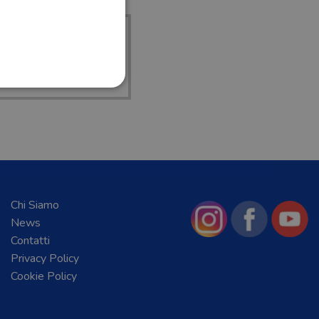
I I
EGRALI
Chi Siamo
News
Contatti
Privacy Policy
Cookie Policy