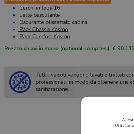
Cerchi in lega 16"
Letto basculante
Oscurante plissettato cabina
Pack Chassis Kosmo
Pack Comfort Kosmo
Prezzo chiavi in mano (optional compresi): € 90.13
Tutti i veicoli vengono lavati e trattati c
professionali, in modo da ottenere una 
sanitizzazione.
Questo
Utilizzand