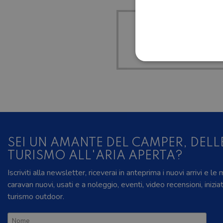
TUTTI I
SEI UN AMANTE DEL CAMPER, DELL
TURISMO ALL'ARIA APERTA?
Iscriviti alla newsletter, riceverai in anteprima i nuovi arrivi e le
caravan nuovi, usati e a noleggio, eventi, video recensioni, inizia
turismo outdoor.