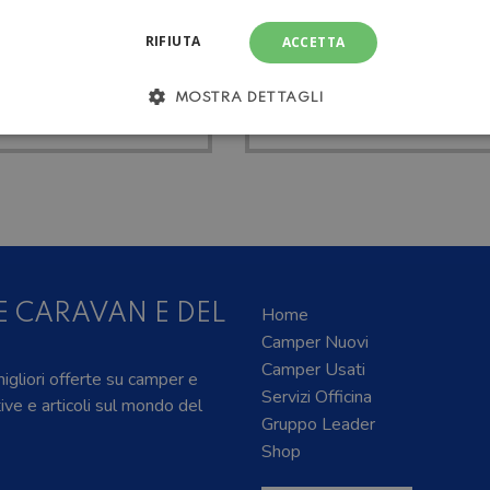
RIFIUTA
ACCETTA
TUTT
 LAIKA
MOSTRA DETTAGLI
SEMINT
E CARAVAN E DEL
Home
Camper Nuovi
Camper Usati
 migliori offerte su camper e
Servizi Officina
tive e articoli sul mondo del
Gruppo Leader
Shop