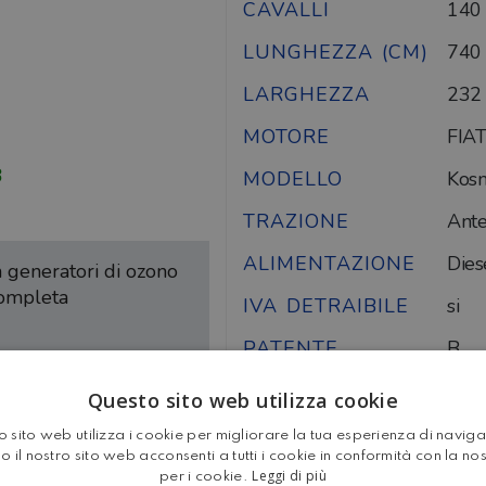
CAVALLI
140
LUNGHEZZA (CM)
740
LARGHEZZA
232
MOTORE
FIAT
3
MODELLO
Kos
TRAZIONE
Ante
ALIMENTAZIONE
Dies
on generatori di ozono
completa
IVA DETRAIBILE
si
PATENTE
B
MASSA
Questo sito web utilizza cookie
350
COMPLESSIVA
 sito web utilizza i cookie per migliorare la tua esperienza di navig
o il nostro sito web acconsenti a tutti i cookie in conformità con la no
Leggi di più
per i cookie.