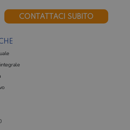
CONTATTACI SUBITO
ICHE
uale
ntegrale
a
vo
0