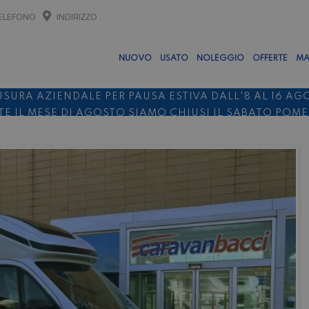
ELEFONO
INDIRIZZO
NUOVO
USATO
NOLEGGIO
OFFERTE
MA
USURA AZIENDALE PER PAUSA ESTIVA DALL'8 AL 16 AG
E IL MESE DI AGOSTO SIAMO CHIUSI IL SABATO POM
O 10%
NOLEGGIO ENTRO IL 31.08
PER I NOLEGGI DI SE