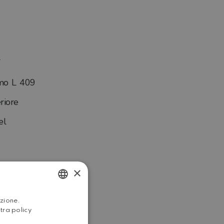
mo L 409
riore
el
×
0
ITALIAN
azione.
stra policy
ENGLISH