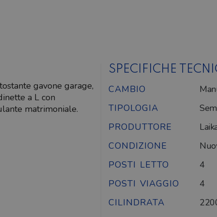
SPECIFICHE TECN
ottostante gavone garage,
CAMBIO
Man
dinette a L con
TIPOLOGIA
Semi
culante matrimoniale.
PRODUTTORE
Laik
CONDIZIONE
Nuo
POSTI LETTO
4
POSTI VIAGGIO
4
CILINDRATA
220