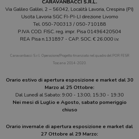
CARAVANBACCI S.R.L.
Via Galileo Galilei, 2 – 56042, Località Lavoria, Crespina (PI)
Uscita Lavoria SGC FI-PI-LI direzione Livorno
Tel.
050-700313
/
050-710188
P.IVA COD. FISC. reg. impr. Pisa 01496420504
REA Pisa n.131897 - CAP. SOC. € 26.000 i.v.
Caravanbacci S.r.l. Operazione/Progetto finanziato nel quadro del POR FESR
Toscana 2014-2020.
Orario estivo di apertura esposizione e market dal 30
Marzo al 25 Ottobre:
Dal Lunedì al Sabato: 9:00 - 13:00, 15:30 - 19:30
Nei mesi di Luglio e Agosto, sabato pomeriggio
chiuso
Orario invernale di apertura esposizione e market dal
27 Ottobre al 29 Marzo: