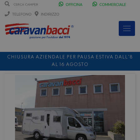
OFFICINA
COMMERCIALE
TELEFONO
INDIRIZZO
CHIUSURA AZIENDALE PER PAUSA ESTIVA DALL'8
AL 16 AGOSTO
DURANTE IL MESE DI AGOSTO SIAMO CHIUSI IL
SABATO POMERIGGIO
SCONTO 10%
NOLEGGIO ENTRO IL 31.08
PER I
NOLEGGI DI SETTEMBRE