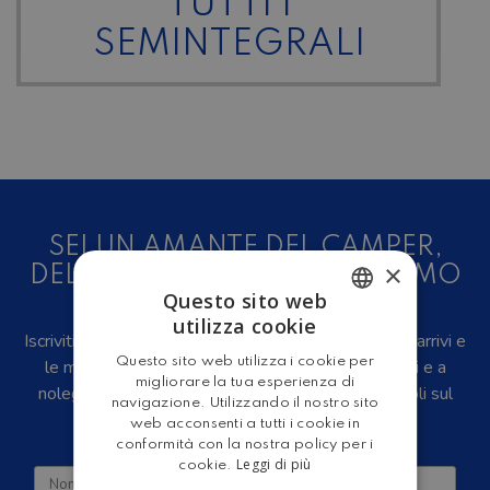
TUTTI I
SEMINTEGRALI
SEI UN AMANTE DEL CAMPER,
×
DELLE CARAVAN E DEL TURISMO
Questo sito web
ALL'ARIA APERTA?
utilizza cookie
ITALIAN
Iscriviti alla newsletter, riceverai in anteprima i nuovi arrivi e
Questo sito web utilizza i cookie per
le migliori offerte su camper e caravan nuovi, usati e a
ENGLISH
migliorare la tua esperienza di
noleggio, eventi, video recensioni, iniziative e articoli sul
navigazione. Utilizzando il nostro sito
mondo del turismo outdoor.
web acconsenti a tutti i cookie in
conformità con la nostra policy per i
Leggi di più
cookie.