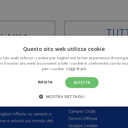
TUTT
 LAIKA
MOTOR
Questo sito web utilizza cookie
 sito web utilizza i cookie per migliorare la tua esperienza di navig
o il nostro sito web acconsenti a tutti i cookie in conformità con la no
Leggi di più
per i cookie.
RIFIUTA
ACCETTA
E CARAVAN E DEL
Home
MOSTRA DETTAGLI
Camper Nuovi
Camper Usati
 migliori offerte su camper e
Servizi Officina
tive e articoli sul mondo del
Gruppo Leader