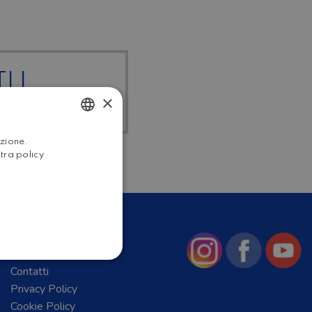
I I
×
HOME
ITALIAN
azione.
stra policy
ENGLISH
Chi Siamo
News
Contatti
Privacy Policy
Cookie Policy