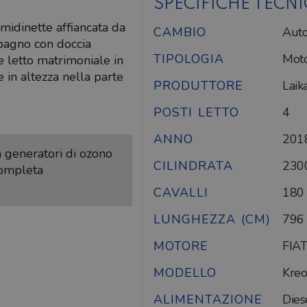
SPECIFICHE TECN
idinette affiancata da
CAMBIO
Auto
 bagno con doccia
TIPOLOGIA
Mot
 letto matrimoniale in
 in altezza nella parte
PRODUTTORE
Laik
POSTI LETTO
4
ANNO
201
on generatori di ozono
CILINDRATA
230
completa
CAVALLI
180
LUNGHEZZA (CM)
796
MOTORE
FIAT
MODELLO
Kre
ALIMENTAZIONE
Dies