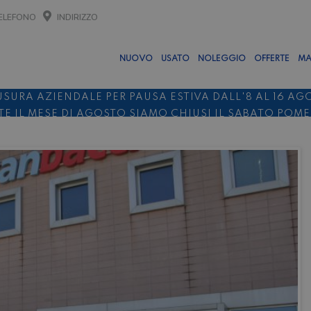
ELEFONO
INDIRIZZO
NUOVO
USATO
NOLEGGIO
OFFERTE
MA
USURA AZIENDALE PER PAUSA ESTIVA DALL'8 AL 16 AG
E IL MESE DI AGOSTO SIAMO CHIUSI IL SABATO POM
O 10%
NOLEGGIO ENTRO IL 31.08
PER I NOLEGGI DI SE