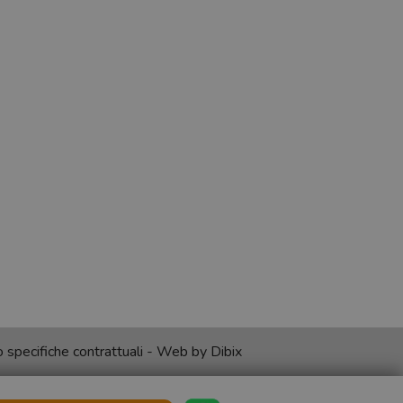
no specifiche contrattuali - Web by
Dibix