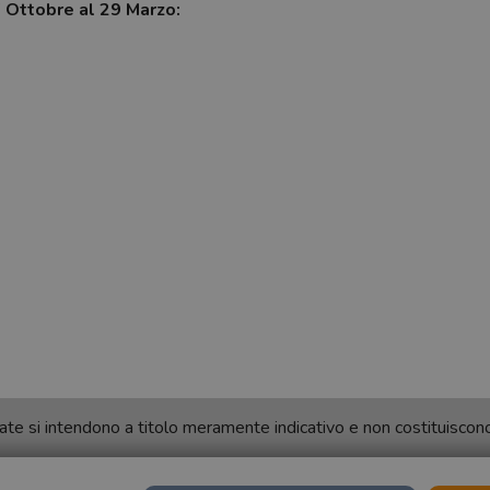
7 Ottobre al 29 Marzo:
ortate si intendono a titolo meramente indicativo e non costituisco