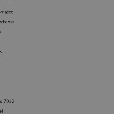
ICHE
matico
orhome
a
8
0
os 7012
el