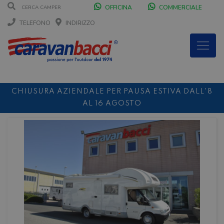
OFFICINA
COMMERCIALE
TELEFONO
INDIRIZZO
CHIUSURA AZIENDALE PER PAUSA ESTIVA DALL'8
AL 16 AGOSTO
DURANTE IL MESE DI AGOSTO SIAMO CHIUSI IL
SABATO POMERIGGIO
SCONTO 10%
NOLEGGIO ENTRO IL 31.08
PER I
NOLEGGI DI SETTEMBRE