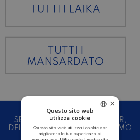
TUTTI I LAIKA
TUTTI I
MANSARDATO
×
Questo sito web
utilizza cookie
SEI UN AMANTE DEL CAMPER,
ITALIAN
DELLE CARAVAN E DEL TURISMO
Questo sito web utilizza i cookie per
ENGLISH
migliorare la tua esperienza di
ALL'ARIA APERTA?
navigazione. Utilizzando il nostro sito