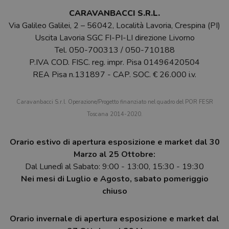
CARAVANBACCI S.R.L.
Via Galileo Galilei, 2 – 56042, Località Lavoria, Crespina (PI)
Uscita Lavoria SGC FI-PI-LI direzione Livorno
Tel.
050-700313
/
050-710188
P.IVA COD. FISC. reg. impr. Pisa 01496420504
REA Pisa n.131897 - CAP. SOC. € 26.000 i.v.
Caravanbacci S.r.l. Operazione/Progetto finanziato nel quadro del POR FESR
Toscana 2014-2020.
Orario estivo di apertura esposizione e market dal 30
Marzo al 25 Ottobre:
Dal Lunedì al Sabato: 9:00 - 13:00, 15:30 - 19:30
Nei mesi di Luglio e Agosto, sabato pomeriggio
chiuso
Orario invernale di apertura esposizione e market dal