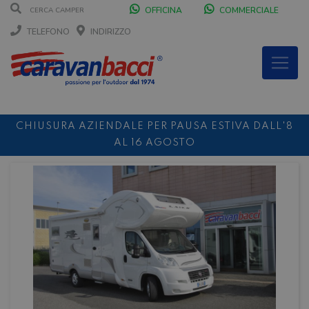
OFFICINA
COMMERCIALE
TELEFONO
INDIRIZZO
CHIUSURA AZIENDALE PER PAUSA ESTIVA DALL'8
AL 16 AGOSTO
DURANTE IL MESE DI AGOSTO SIAMO CHIUSI IL
SABATO POMERIGGIO
SCONTO 10%
NOLEGGIO ENTRO IL 31.08
PER I
NOLEGGI DI SETTEMBRE