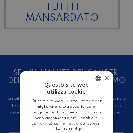
TUTTI I
MANSARDATO
SEI UN AMANTE DEL CAMPER,
×
DELLE CARAVAN E DEL TURISMO
Questo sito web
ALL'ARIA APERTA?
utilizza cookie
ITALIAN
Iscriviti alla newsletter, riceverai in anteprima i nuovi arrivi e
Questo sito web utilizza i cookie per
ENGLISH
le migliori offerte su camper e caravan nuovi, usati e a
migliorare la tua esperienza di
noleggio, eventi, video recensioni, iniziative e articoli sul
navigazione. Utilizzando il nostro sito
web acconsenti a tutti i cookie in
mondo del turismo outdoor.
conformità con la nostra policy per i
Leggi di più
cookie.