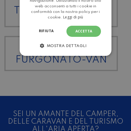
navigazione. Utilizzando il nostro sito
web acconsenti a tutti i cookie in
TUTTI I CARTHAGO
conformità con la nostra policy per i
Leggi di più
cookie.
RIFIUTA
ACCETTA
MOSTRA DETTAGLI
TUTTI I
FURGONATO-VAN
SEI UN AMANTE DEL CAMPER,
DELLE CARAVAN E DEL TURISMO
ALL'ARIA APERTA?