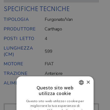
SPECIFICHE TECNICHE
TIPOLOGIA
Furgonato/Van
PRODUTTORE
Carthago
POSTI LETTO
4
LUNGHEZZA
599
(CM)
MOTORE
FIAT
TRAZIONE
Anteriore
×
ALIMENTAZIONE
Diesel
Questo sito web
utilizza cookie
ITALIAN
Questo sito web utilizza i cookie per
ENGLISH
migliorare la tua esperienza di