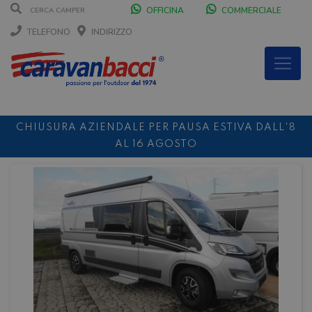
OFFICINA
COMMERCIALE
TELEFONO
INDIRIZZO
CHIUSURA AZIENDALE PER PAUSA ESTIVA DALL'8
AL 16 AGOSTO
DURANTE IL MESE DI AGOSTO SIAMO CHIUSI IL
SABATO POMERIGGIO
SCONTO 10%
NOLEGGIO ENTRO IL 31.08
PER I
NOLEGGI DI SETTEMBRE