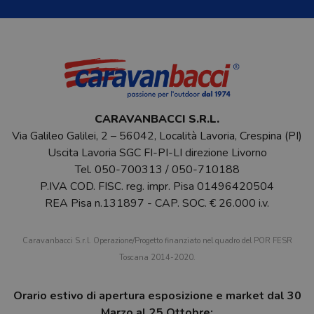
CARAVANBACCI S.R.L.
Via Galileo Galilei, 2 – 56042, Località Lavoria, Crespina (PI)
Uscita Lavoria SGC FI-PI-LI direzione Livorno
Tel.
050-700313
/
050-710188
P.IVA COD. FISC. reg. impr. Pisa 01496420504
REA Pisa n.131897 - CAP. SOC. € 26.000 i.v.
Caravanbacci S.r.l. Operazione/Progetto finanziato nel quadro del POR FESR
Toscana 2014-2020.
Orario estivo di apertura esposizione e market dal 30
Marzo al 25 Ottobre: