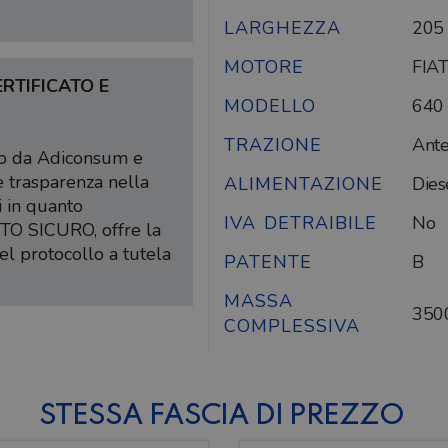
LARGHEZZA
205
MOTORE
FIAT
RTIFICATO E
MODELLO
640
TRAZIONE
Ante
ato da Adiconsum e
e trasparenza nella
ALIMENTAZIONE
Dies
i in quanto
IVA DETRAIBILE
No
TO SICURO, offre la
el protocollo a tutela
PATENTE
B
MASSA
350
COMPLESSIVA
STESSA FASCIA DI PREZZO