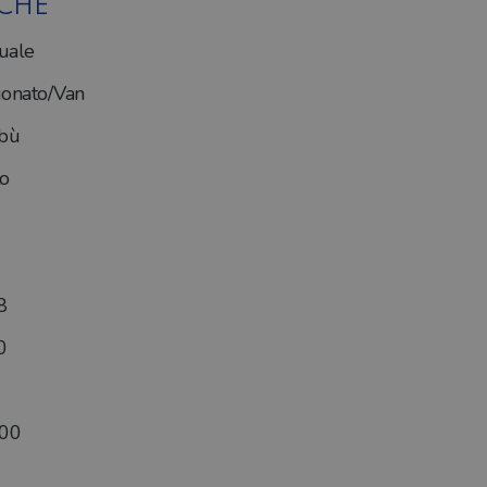
ICHE
uale
onato/Van
bù
o
8
0
000