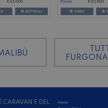
€ 61.000
Prezzo:
€ 62.500
EO
DETTAGLI
VIDEO
TUTT
 MALIBÙ
FURGONA
E CARAVAN E DEL
Home