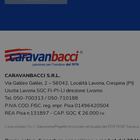
CARAVANBACCI S.R.L.
Via Galileo Galilei, 2 – 56042, Località Lavoria, Crespina (PI)
Uscita Lavoria SGC FI-PI-LI direzione Livorno
Tel.
050-700313
/
050-710188
P.IVA COD. FISC. reg. impr. Pisa 01496420504
REA Pisa n.131897 - CAP. SOC. € 26.000 i.v.
Caravanbacci S.r.l. Operazione/Progetto finanziato nel quadro del POR FESR Toscan