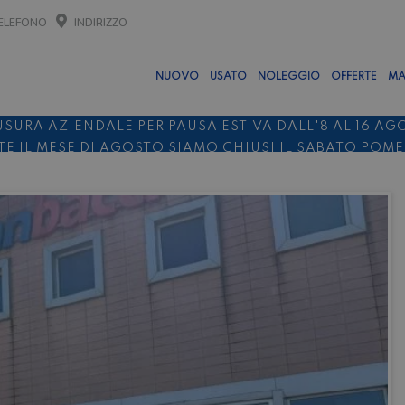
ELEFONO
INDIRIZZO
NUOVO
USATO
NOLEGGIO
OFFERTE
MA
USURA AZIENDALE PER PAUSA ESTIVA DALL'8 AL 16 AG
E IL MESE DI AGOSTO SIAMO CHIUSI IL SABATO POM
O 10%
NOLEGGIO ENTRO IL 31.08
PER I NOLEGGI DI SE