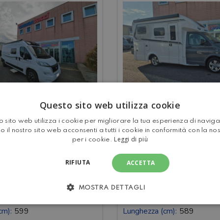
Questo sito web utilizza cookie
VENDOME
WEINSBERG X-
 sito web utilizza i cookie per migliorare la tua esperienza di navig
ON 305
CURSION VAN 
o il nostro sito web acconsenti a tutti i cookie in conformità con la no
Leggi di più
Manuale
Cambio:
Automatico
MQ ED. PEPPER
per i cookie.
Usato
Condizione:
Usato
RIFIUTA
ACCETTA
4
Posti Letto:
2
o:
4
Posti Viaggio:
4
2025
Anno:
2026
MOSTRA DETTAGLI
21.000
Km:
1
cm):
599
Lunghezza (cm):
589