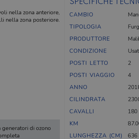
SPECIFICHE TECN
li nella zona anteriore,
CAMBIO
Man
li nella zona posteriore.
TIPOLOGIA
Furg
PRODUTTORE
Mali
CONDIZIONE
Usat
POSTI LETTO
2
POSTI VIAGGIO
4
ANNO
201
CILINDRATA
230
CAVALLI
180
KM
87.
on generatori di ozono
completa
LUNGHEZZA (CM)
636