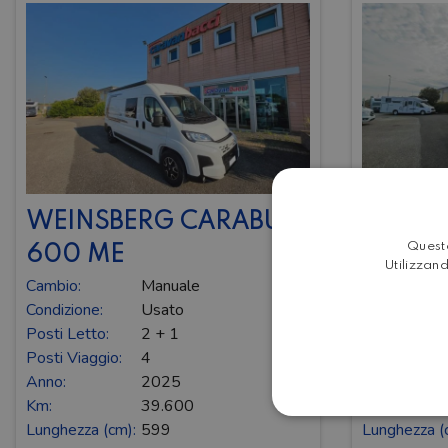
WEINSBERG CARABUS
FONT 
Questo
600 ME
HORIZ
Utilizzand
Cambio:
Manuale
Cambio:
Condizione:
Usato
Condizione:
Posti Letto:
2 + 1
Posti Letto:
Posti Viaggio:
4
Posti Viaggi
Anno:
2025
Anno:
Km:
39.600
Km:
Lunghezza (cm):
599
Lunghezza (