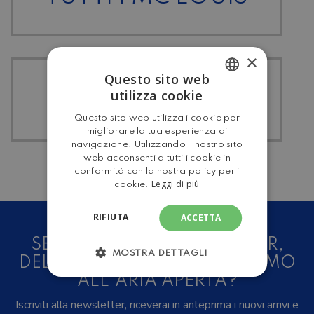
×
Questo sito web
TUTTI I
utilizza cookie
ITALIAN
MANSARDATO
Questo sito web utilizza i cookie per
ENGLISH
migliorare la tua esperienza di
navigazione. Utilizzando il nostro sito
web acconsenti a tutti i cookie in
conformità con la nostra policy per i
Leggi di più
cookie.
RIFIUTA
ACCETTA
SEI UN AMANTE DEL CAMPER,
MOSTRA DETTAGLI
DELLE CARAVAN E DEL TURISMO
ALL'ARIA APERTA?
Iscriviti alla newsletter, riceverai in anteprima i nuovi arrivi e