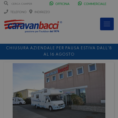
OFFICINA
COMMERCIALE
TELEFONO
INDIRIZZO
CHIUSURA AZIENDALE PER PAUSA ESTIVA DALL'8
AL 16 AGOSTO
DURANTE IL MESE DI AGOSTO SIAMO CHIUSI IL
SABATO POMERIGGIO
SCONTO 10%
NOLEGGIO ENTRO IL 31.08
PER I
NOLEGGI DI SETTEMBRE