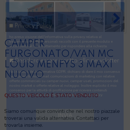
CAMPER
FURGONATO/VAN MC
LOUIS MENFYS 3 MAXI
NUOVO
Privacy Policy
QUESTO VEICOLO È STATO VENDUTO
ho preso visione
dell'informativa sulla privacy
relativa al
trattamento dei dati personali raccolti con il presente modulo e
acconsento al loro trattamento per rispondere alla richiesta.
Siamo comunque convinti che nel nostro piazzale
troverai una valida alternativa. Contattaci per
Desidero essere iscritto alla newsletter
trovarla insieme.