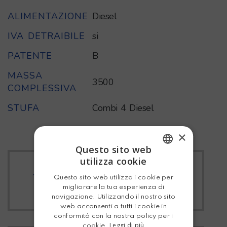
ALIMENTAZIONE
Diesel
IVA DETRAIBILE
si
PATENTE
B
MASSA
3500
COMPLESSIVA
STUFA
Combi 4 Diesel
×
Questo sito web
utilizza cookie
ITALIAN
TUTTI I MC LOUIS
Questo sito web utilizza i cookie per
ENGLISH
migliorare la tua esperienza di
navigazione. Utilizzando il nostro sito
web acconsenti a tutti i cookie in
conformità con la nostra policy per i
Leggi di più
cookie.