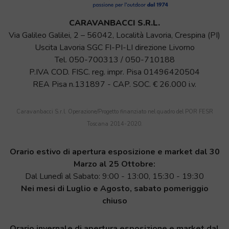
CARAVANBACCI S.R.L.
Via Galileo Galilei, 2 – 56042, Località Lavoria, Crespina (PI)
Uscita Lavoria SGC FI-PI-LI direzione Livorno
Tel.
050-700313
/
050-710188
P.IVA COD. FISC. reg. impr. Pisa 01496420504
REA Pisa n.131897 - CAP. SOC. € 26.000 i.v.
Caravanbacci S.r.l. Operazione/Progetto finanziato nel quadro del POR FESR
Toscana 2014-2020.
Orario estivo di apertura esposizione e market dal 30
Marzo al 25 Ottobre:
Dal Lunedì al Sabato: 9:00 - 13:00, 15:30 - 19:30
Nei mesi di Luglio e Agosto, sabato pomeriggio
chiuso
Orario invernale di apertura esposizione e market dal