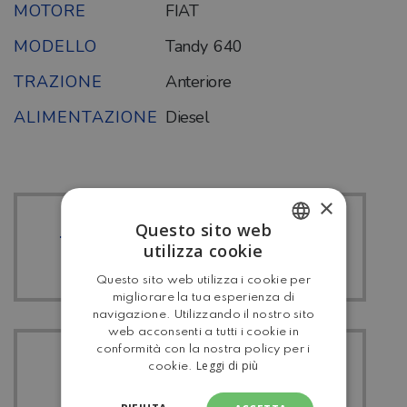
MOTORE
FIAT
MODELLO
Tandy 640
TRAZIONE
Anteriore
ALIMENTAZIONE
Diesel
×
Questo sito web
TUTTI I MC LOUIS
utilizza cookie
ITALIAN
Questo sito web utilizza i cookie per
ENGLISH
migliorare la tua esperienza di
navigazione. Utilizzando il nostro sito
web acconsenti a tutti i cookie in
conformità con la nostra policy per i
TUTTI I
Leggi di più
cookie.
MANSARDATO