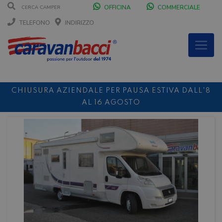
OFFICINA
COMMERCIALE
TELEFONO
INDIRIZZO
CHIUSURA AZIENDALE PER PAUSA ESTIVA DALL'8
AL 16 AGOSTO
DURANTE IL MESE DI AGOSTO SIAMO CHIUSI IL
SABATO POMERIGGIO
SCONTO 10%
NOLEGGIO ENTRO IL 31.08
PER I
NOLEGGI DI SETTEMBRE