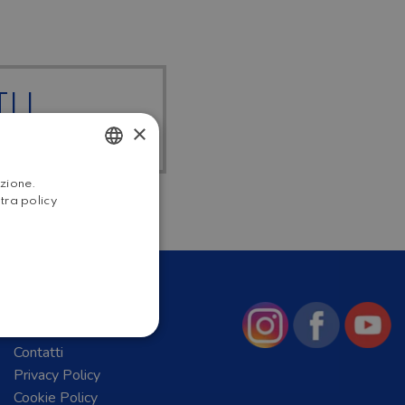
I I
×
RDATO
ITALIAN
azione.
stra policy
ENGLISH
Chi Siamo
News
Contatti
Privacy Policy
Cookie Policy