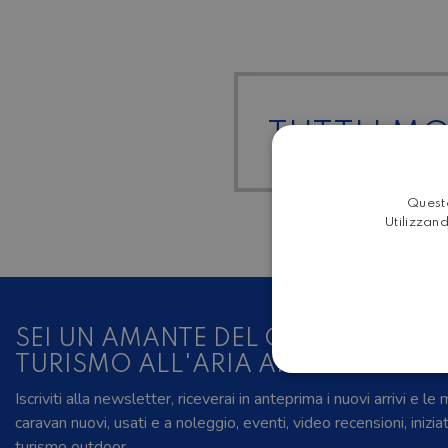
TUTTI I M
Questo
Utilizzand
SEI UN AMANTE DEL CAMPER, DELL
TURISMO ALL'ARIA APERTA?
Iscriviti alla newsletter, riceverai in anteprima i nuovi arrivi e le
caravan nuovi, usati e a noleggio, eventi, video recensioni, inizia
turismo outdoor.