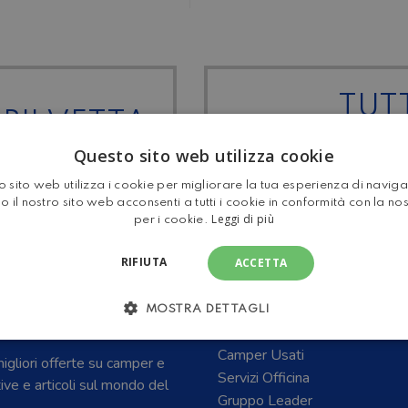
TUTT
OBILVETTA
MANSA
Questo sito web utilizza cookie
 sito web utilizza i cookie per migliorare la tua esperienza di navig
o il nostro sito web acconsenti a tutti i cookie in conformità con la no
Leggi di più
per i cookie.
RIFIUTA
ACCETTA
E CARAVAN E DEL
Home
MOSTRA DETTAGLI
Camper Nuovi
Camper Usati
 migliori offerte su camper e
Servizi Officina
tive e articoli sul mondo del
Gruppo Leader