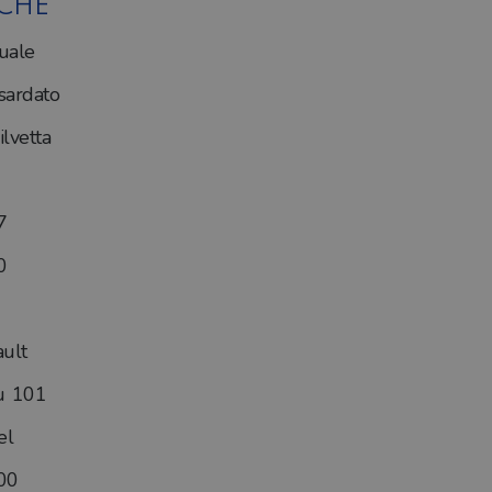
ICHE
uale
ardato
lvetta
7
0
ult
ù 101
el
00