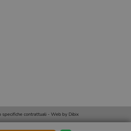
no specifiche contrattuali - Web by
Dibix