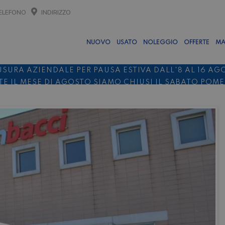
ELEFONO
INDIRIZZO
NUOVO
USATO
NOLEGGIO
OFFERTE
MA
USURA AZIENDALE PER PAUSA ESTIVA DALL'8 AL 16 AG
E IL MESE DI AGOSTO SIAMO CHIUSI IL SABATO POM
O 10%
NOLEGGIO ENTRO IL 31.08
PER I NOLEGGI DI SE