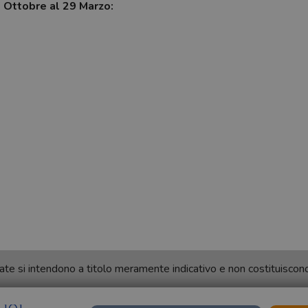
7 Ottobre al 29 Marzo:
ortate si intendono a titolo meramente indicativo e non costituisco