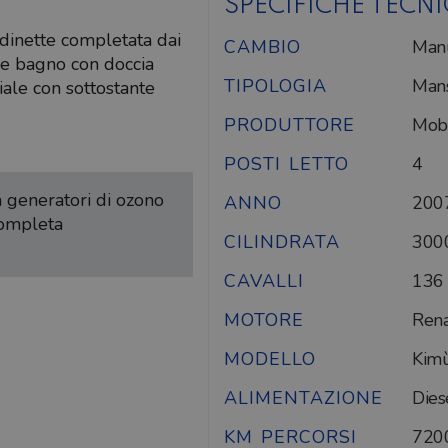
SPECIFICHE TECN
dinette completata dai
CAMBIO
Man
a e bagno con doccia
TIPOLOGIA
Mans
ale con sottostante
PRODUTTORE
Mobi
POSTI LETTO
4
on generatori di ozono
ANNO
200
completa
CILINDRATA
300
CAVALLI
136
MOTORE
Rena
MODELLO
Kim
ALIMENTAZIONE
Dies
KM PERCORSI
720