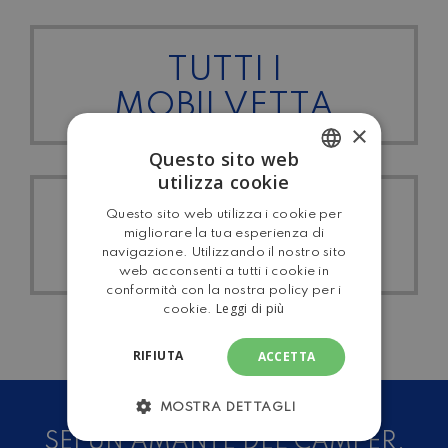
TUTTI I
MOBILVETTA
×
Questo sito web
utilizza cookie
ITALIAN
TUTTI I
Questo sito web utilizza i cookie per
ENGLISH
migliorare la tua esperienza di
SEMINTEGRALI
navigazione. Utilizzando il nostro sito
web acconsenti a tutti i cookie in
conformità con la nostra policy per i
Leggi di più
cookie.
RIFIUTA
ACCETTA
MOSTRA DETTAGLI
SEI UN AMANTE DEL CAMPER,