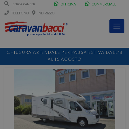
OFFICINA
COMMERCIALE
TELEFONO
INDIRIZZO
CHIUSURA AZIENDALE PER PAUSA ESTIVA DALL'8
AL 16 AGOSTO
DURANTE IL MESE DI AGOSTO SIAMO CHIUSI IL
SABATO POMERIGGIO
SCONTO 10%
NOLEGGIO ENTRO IL 31.08
PER I
NOLEGGI DI SETTEMBRE