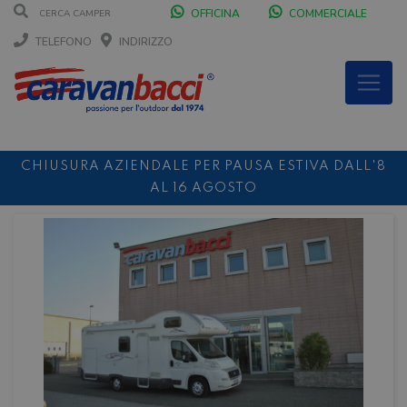
OFFICINA
COMMERCIALE
TELEFONO
INDIRIZZO
CHIUSURA AZIENDALE PER PAUSA ESTIVA DALL'8
AL 16 AGOSTO
DURANTE IL MESE DI AGOSTO SIAMO CHIUSI IL
SABATO POMERIGGIO
SCONTO 10%
NOLEGGIO ENTRO IL 31.08
PER I
NOLEGGI DI SETTEMBRE