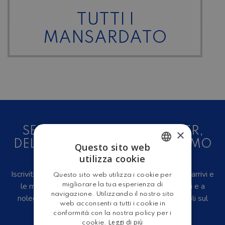
TUTTI I
MANSARDATO
SEI UN AMANTE DEL CAMPER,
×
DELLE CARAVAN E DEL TURISMO
Questo sito web
ALL'ARIA APERTA?
utilizza cookie
ITALIAN
Iscriviti alla newsletter, riceverai in anteprima i nuovi arrivi e
Questo sito web utilizza i cookie per
ENGLISH
le migliori offerte su camper e caravan nuovi, usati e a
migliorare la tua esperienza di
navigazione. Utilizzando il nostro sito
noleggio, eventi, video recensioni, iniziative e articoli sul
web acconsenti a tutti i cookie in
mondo del turismo outdoor.
conformità con la nostra policy per i
Leggi di più
cookie.