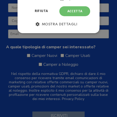
RIFIUTA
ACCETTA
MOSTRA DETTAGLI
A quale tipologia di camper sei interessato?
Camper Nuovi
Camper Usati
Camper a Noleggio
Nel rispetto della normativa GDPR, dichiaro di dare il mio
consenso per ricevere tramite email comunicazioni di
marketing con relative offerte commerciali su camper nuovi,
camper usati, promozioni del nostro market o offerte relative
al noleggio. Inoltre esplicito il mio consenso per la attività di
profilazione per ricevere contenuti personalizzati sulla base
dei miei interessi.
Privacy Policy