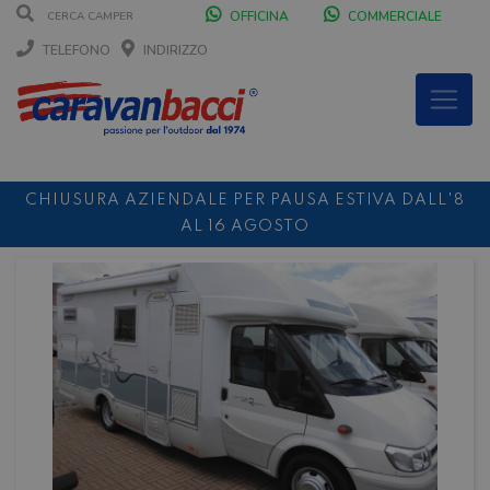
OFFICINA
COMMERCIALE
TELEFONO
INDIRIZZO
CHIUSURA AZIENDALE PER PAUSA ESTIVA DALL'8
AL 16 AGOSTO
DURANTE IL MESE DI AGOSTO SIAMO CHIUSI IL
SABATO POMERIGGIO
SCONTO 10%
NOLEGGIO ENTRO IL 31.08
PER I
NOLEGGI DI SETTEMBRE