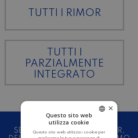
TUTTI I RIMOR
TUTTI I
PARZIALMENTE
INTEGRATO
×
Questo sito web
utilizza cookie
ITALIAN
SEI UN AMANTE DEL CAMPER,
Questo sito web utilizza i cookie per
ENGLISH