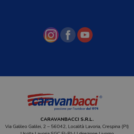
CARAVANBACCI S.R.L.
Via Galileo Galilei, 2 – 56042, Località Lavoria, Crespina (PI)
Uscita Lavoria SGC FI-PI-LI direzione Livorno