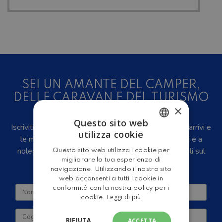
SEI UN AMANTE DEL CAMPER,
DELLE CARAVAN E DEL TURISMO
×
ALL'ARIA APERTA?
Questo sito web
Iscriviti alla newsletter, riceverai in anteprima i nuovi arrivi e
utilizza cookie
le migliori offerte su camper e caravan nuovi, usati e a
ITALIAN
noleggio, eventi, video recensioni, iniziative e articoli sul
Questo sito web utilizza i cookie per
ENGLISH
migliorare la tua esperienza di
mondo del turismo outdoor.
navigazione. Utilizzando il nostro sito
web acconsenti a tutti i cookie in
conformità con la nostra policy per i
Leggi di più
cookie.
RIFIUTA
ACCETTA