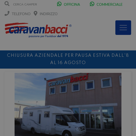
OFFICINA
COMMERCIALE
TELEFONO
INDIRIZZO
CHIUSURA AZIENDALE PER PAUSA ESTIVA DALL'8
AL 16 AGOSTO
DURANTE IL MESE DI AGOSTO SIAMO CHIUSI IL
SABATO POMERIGGIO
SCONTO 10%
NOLEGGIO ENTRO IL 31.08
PER I
NOLEGGI DI SETTEMBRE