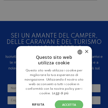
SEI UN AMANTE DEL CAMPER,
DELLE CARAVAN E DEL TURISMO
ALL'ARIA APERTA?
×
Iscriviti alla newsletter, riceverai in anteprima i nuovi arrivi e
Questo sito web
utilizza cookie
le migliori offerte su camper e caravan nuovi, usati e a
ITALIAN
noleggio, eventi, video recensioni, iniziative e articoli sul
Questo sito web utilizza i cookie per
ENGLISH
mondo del turismo outdoor.
migliorare la tua esperienza di
navigazione. Utilizzando il nostro sito
web acconsenti a tutti i cookie in
conformità con la nostra policy per i
Leggi di più
cookie.
RIFIUTA
ACCETTA