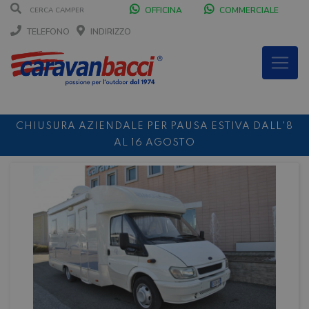
OFFICINA
COMMERCIALE
TELEFONO
INDIRIZZO
CHIUSURA AZIENDALE PER PAUSA ESTIVA DALL'8
AL 16 AGOSTO
DURANTE IL MESE DI AGOSTO SIAMO CHIUSI IL
SABATO POMERIGGIO
SCONTO 10%
NOLEGGIO ENTRO IL 31.08
PER I
NOLEGGI DI SETTEMBRE