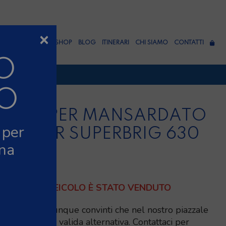
×
RCHI
OFFICINA
SHOP
BLOG
ITINERARI
CHI SIAMO
CONTATTI
O
OSTO
ERIGGIO
TO
TTEMBRE
CAMPER MANSARDATO
 per
RIMOR SUPERBRIG 630
gna
TC
QUESTO VEICOLO È STATO VENDUTO
Siamo comunque convinti che nel nostro piazzale
troverai una valida alternativa. Contattaci per