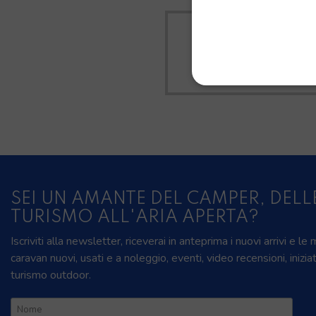
TUTTI I
SEI UN AMANTE DEL CAMPER, DELL
TURISMO ALL'ARIA APERTA?
Iscriviti alla newsletter, riceverai in anteprima i nuovi arrivi e le
caravan nuovi, usati e a noleggio, eventi, video recensioni, inizia
turismo outdoor.