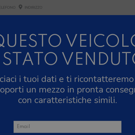
ELEFONO
INDIRIZZO
NUOVO
USATO
NOLEGGIO
OFFERTE
MA
QUESTO VEICOL
USURA AZIENDALE PER PAUSA ESTIVA DALL'8 AL 16 AG
E IL MESE DI AGOSTO SIAMO CHIUSI IL SABATO POM
 STATO VENDU
O 10%
NOLEGGIO ENTRO IL 31.08
PER I NOLEGGI DI SE
ciaci i tuoi dati e ti ricontatteremo
oporti un mezzo in pronta conse
con caratteristiche simili.