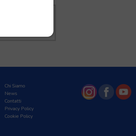
I I
RDATO
Chi Siamo
News
Contatti
Privacy Policy
Cookie Policy