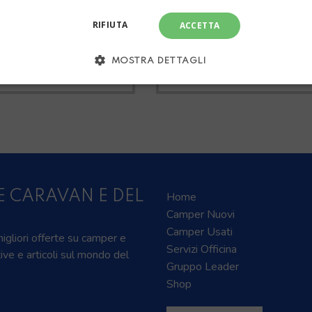
RIFIUTA
ACCETTA
TUTT
 RIMOR
MANSA
MOSTRA DETTAGLI
E CARAVAN E DEL
Home
Camper Nuovi
Camper Usati
 migliori offerte su camper e
Servizi Officina
tive e articoli sul mondo del
Gruppo Leader
Shop