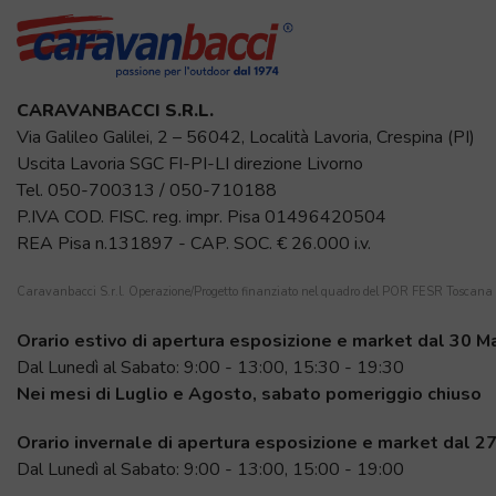
CARAVANBACCI S.R.L.
Via Galileo Galilei, 2 – 56042, Località Lavoria, Crespina (PI)
Uscita Lavoria SGC FI-PI-LI direzione Livorno
Tel.
050-700313
/
050-710188
P.IVA COD. FISC. reg. impr. Pisa 01496420504
REA Pisa n.131897 - CAP. SOC. € 26.000 i.v.
Caravanbacci S.r.l. Operazione/Progetto finanziato nel quadro del POR FESR Toscan
Orario estivo di apertura esposizione e market dal 30 M
Dal Lunedì al Sabato: 9:00 - 13:00, 15:30 - 19:30
Nei mesi di Luglio e Agosto, sabato pomeriggio chiuso
Orario invernale di apertura esposizione e market dal 2
Dal Lunedì al Sabato: 9:00 - 13:00, 15:00 - 19:00