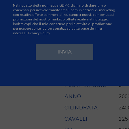
Nel rispetto della normativa GDPR, dichiaro di dare il mio
consenso per ricevere tramite email comunicazioni di marketing
con relative offerte commerciali su camper nuovi, camper usati,
promozioni del nostro market o offerte relative al noleggio.
Inoltre esplicito il mio consenso per la attività di profilazione
SPECIFICHE TECN
per ricevere contenuti personalizzati sulla base dei miei
interessi.
Privacy Policy
nette classica
CAMBIO
Man
a anteriore. Nella parte
TIPOLOGIA
Mans
cabina doccia, e nella
e gavone.
PRODUTTORE
Rim
POSTI LETTO
6
POSTI VIAGGIO
6
ANNO
200
CILINDRATA
240
CAVALLI
125