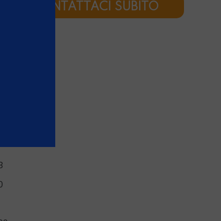
CONTATTACI SUBITO
ICHE
uale
ardato
or
3
0