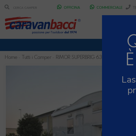
OFFICINA
COMMERCIALE
T
CHI
DURANT
È
Home
Tutti i Camper
RIMOR SUPERBRIG 630 TC
SCONT
Las
pr