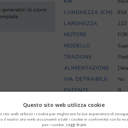
KM
843
on generatori di ozono
LUNGHEZZA (CM)
654
completa
LARGHEZZA
222
MOTORE
FOR
MODELLO
Supe
TRAZIONE
Post
ALIMENTAZIONE
Dies
IVA DETRAIBILE
No
PATENTE
B
MASSA
Questo sito web utilizza cookie
350
COMPLESSIVA
 sito web utilizza i cookie per migliorare la tua esperienza di navig
o il nostro sito web acconsenti a tutti i cookie in conformità con la no
Leggi di più
per i cookie.