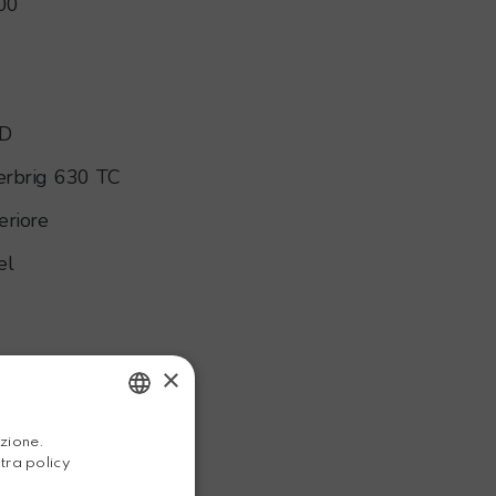
00
D
rbrig 630 TC
eriore
el
×
0
ITALIAN
azione.
stra policy
ENGLISH