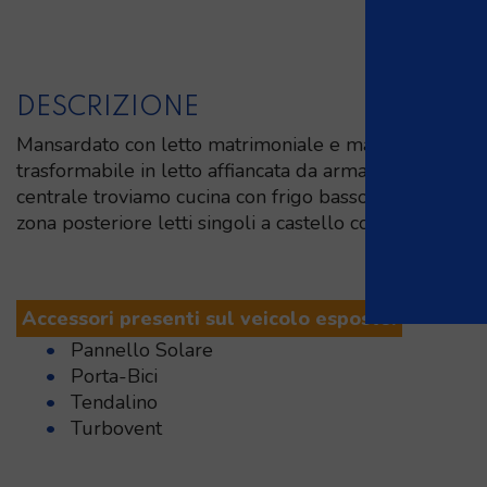
DESCRIZIONE
Mansardato con letto matrimoniale e mansarda con di
trasformabile in letto affiancata da armadio nella zon
centrale troviamo cucina con frigo basso e bagno con 
zona posteriore letti singoli a castello con sottostant
Accessori presenti sul veicolo esposto:
Pannello Solare
Porta-Bici
Tendalino
Turbovent