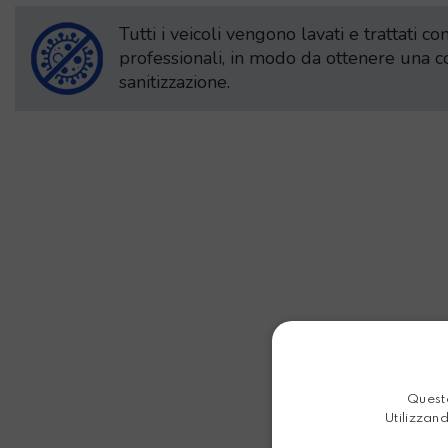
Tutti i veicoli vengono lavati e trattati c
professionali, in modo da ottenere una 
sanitizzazione.
Questo
Utilizzand