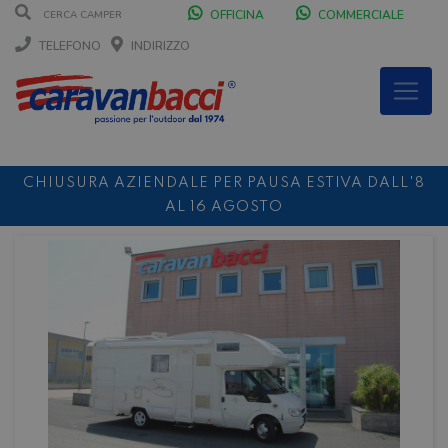
OFFICINA
COMMERCIALE
TELEFONO
INDIRIZZO
CHIUSURA AZIENDALE PER PAUSA ESTIVA DALL'8
AL 16 AGOSTO
DURANTE IL MESE DI AGOSTO SIAMO CHIUSI IL
SABATO POMERIGGIO
SCONTO 10%
NOLEGGIO ENTRO IL 31.08
PER I
NOLEGGI DI SETTEMBRE