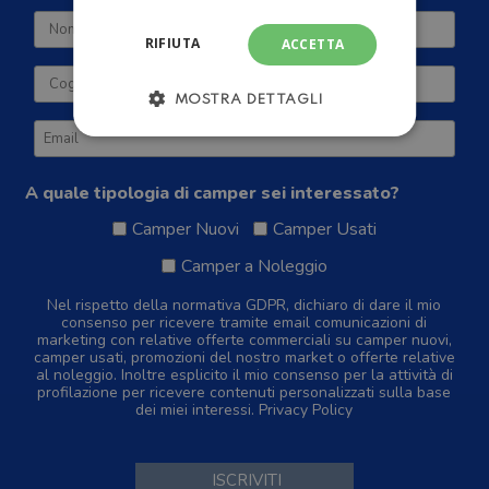
RIFIUTA
ACCETTA
MOSTRA DETTAGLI
A quale tipologia di camper sei interessato?
Camper Nuovi
Camper Usati
Camper a Noleggio
Nel rispetto della normativa GDPR, dichiaro di dare il mio
consenso per ricevere tramite email comunicazioni di
marketing con relative offerte commerciali su camper nuovi,
camper usati, promozioni del nostro market o offerte relative
al noleggio. Inoltre esplicito il mio consenso per la attività di
profilazione per ricevere contenuti personalizzati sulla base
dei miei interessi.
Privacy Policy