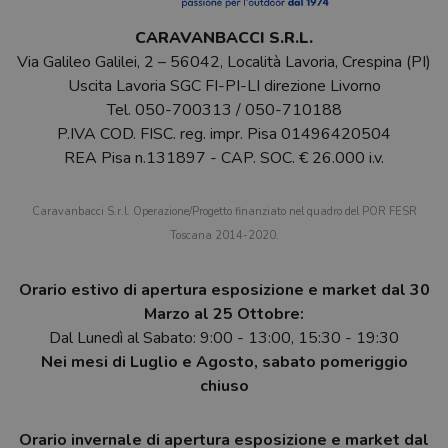
CARAVANBACCI S.R.L.
Via Galileo Galilei, 2 – 56042, Località Lavoria, Crespina (PI)
Uscita Lavoria SGC FI-PI-LI direzione Livorno
Tel.
050-700313
/
050-710188
P.IVA COD. FISC. reg. impr. Pisa 01496420504
REA Pisa n.131897 - CAP. SOC. € 26.000 i.v.
Caravanbacci S.r.l. Operazione/Progetto finanziato nel quadro del POR FESR
Toscana 2014-2020.
Orario estivo di apertura esposizione e market dal 30
Marzo al 25 Ottobre:
Dal Lunedì al Sabato: 9:00 - 13:00, 15:30 - 19:30
Nei mesi di Luglio e Agosto, sabato pomeriggio
chiuso
Orario invernale di apertura esposizione e market dal