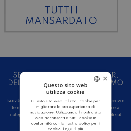
TUTTI I
MANSARDATO
SEI UN AMANTE DEL CAMPER,
×
DELLE CARAVAN E DEL TURISMO
Questo sito web
ALL'ARIA APERTA?
utilizza cookie
ITALIAN
Iscriviti alla newsletter, riceverai in anteprima i nuovi arrivi e
Questo sito web utilizza i cookie per
ENGLISH
le migliori offerte su camper e caravan nuovi, usati e a
migliorare la tua esperienza di
navigazione. Utilizzando il nostro sito
noleggio, eventi, video recensioni, iniziative e articoli sul
web acconsenti a tutti i cookie in
mondo del turismo outdoor.
conformità con la nostra policy per i
Leggi di più
cookie.