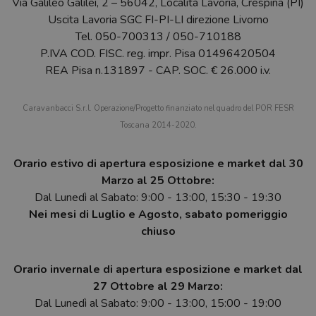
Via Galileo Galilei, 2 – 56042, Località Lavoria, Crespina (PI)
Uscita Lavoria SGC FI-PI-LI direzione Livorno
Tel.
050-700313
/
050-710188
P.IVA COD. FISC. reg. impr. Pisa 01496420504
REA Pisa n.131897 - CAP. SOC. € 26.000 i.v.
Caravanbacci S.r.l. Operazione/Progetto finanziato nel quadro del POR FESR
Toscana 2014-2020.
Orario estivo di apertura esposizione e market dal 30
Marzo al 25 Ottobre:
Dal Lunedì al Sabato: 9:00 - 13:00, 15:30 - 19:30
Nei mesi di Luglio e Agosto, sabato pomeriggio
chiuso
Orario invernale di apertura esposizione e market dal
27 Ottobre al 29 Marzo:
Dal Lunedì al Sabato: 9:00 - 13:00, 15:00 - 19:00