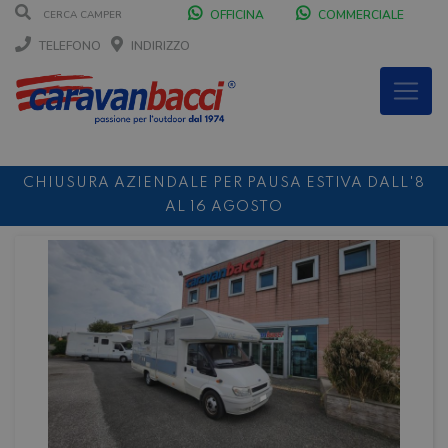
OFFICINA
COMMERCIALE
TELEFONO
INDIRIZZO
CHIUSURA AZIENDALE PER PAUSA ESTIVA DALL'8
AL 16 AGOSTO
DURANTE IL MESE DI AGOSTO SIAMO CHIUSI IL
SABATO POMERIGGIO
SCONTO 10%
NOLEGGIO ENTRO IL 31.08
PER I
NOLEGGI DI SETTEMBRE