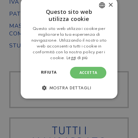
IVA DETRAIBILE
No
×
Questo sito web
PATENTE
B
utilizza cookie
ITALIAN
MASSA
3500
Questo sito web utilizza i cookie per
ENGLISH
COMPLESSIVA
migliorare la tua esperienza di
navigazione. Utilizzando il nostro sito
STUFA
Stufa a Gas
web acconsenti a tutti i cookie in
conformità con la nostra policy per i
Leggi di più
cookie.
RIFIUTA
ACCETTA
TUTTI I RIMOR
MOSTRA DETTAGLI
TUTTI I