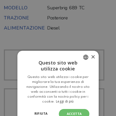
MODELLO
Superbrig 689 TC
TRAZIONE
Posteriore
ALIMENTAZIONE
Diesel
×
Questo sito web
TUTTI I RIMOR
utilizza cookie
ITALIAN
Questo sito web utilizza i cookie per
ENGLISH
migliorare la tua esperienza di
navigazione. Utilizzando il nostro sito
web acconsenti a tutti i cookie in
conformità con la nostra policy per i
TUTTI I
Leggi di più
cookie.
MANSARDATO
RIFIUTA
ACCETTA