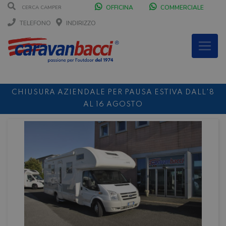
OFFICINA
COMMERCIALE
TELEFONO
INDIRIZZO
CHIUSURA AZIENDALE PER PAUSA ESTIVA DALL'8
AL 16 AGOSTO
DURANTE IL MESE DI AGOSTO SIAMO CHIUSI IL
SABATO POMERIGGIO
SCONTO 10%
NOLEGGIO ENTRO IL 31.08
PER I
NOLEGGI DI SETTEMBRE