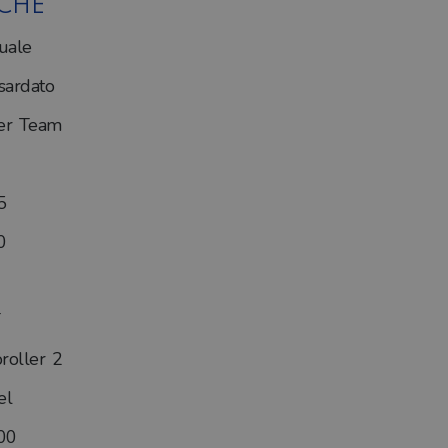
ICHE
uale
ardato
er Team
5
0
roller 2
el
00