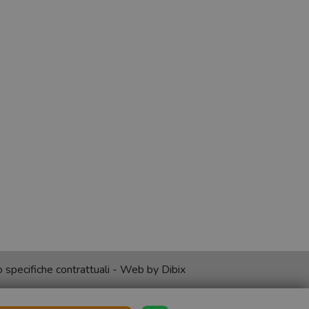
no specifiche contrattuali - Web by
Dibix