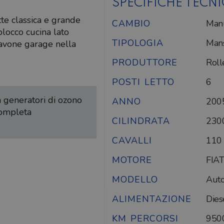
SPECIFICHE TECN
te classica e grande
CAMBIO
Man
locco cucina lato
TIPOLOGIA
Mans
gavone garage nella
PRODUTTORE
Roll
POSTI LETTO
6
on generatori di ozono
ANNO
200
completa
CILINDRATA
230
CAVALLI
110
MOTORE
FIAT
MODELLO
Auto
ALIMENTAZIONE
Dies
KM PERCORSI
950