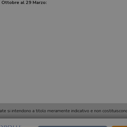
7 Ottobre al 29 Marzo:
ortate si intendono a titolo meramente indicativo e non costituisco