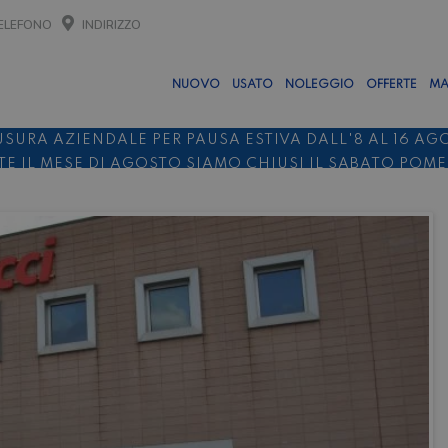
ELEFONO
INDIRIZZO
NUOVO
USATO
NOLEGGIO
OFFERTE
MA
USURA AZIENDALE PER PAUSA ESTIVA DALL'8 AL 16 AG
E IL MESE DI AGOSTO SIAMO CHIUSI IL SABATO POM
O 10%
NOLEGGIO ENTRO IL 31.08
PER I NOLEGGI DI SE