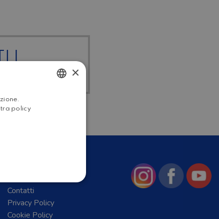
I I
×
RDATO
ITALIAN
azione.
stra policy
ENGLISH
Chi Siamo
News
Contatti
Privacy Policy
Cookie Policy