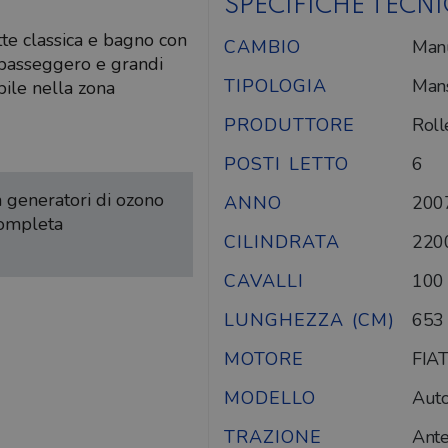
SPECIFICHE TECN
te classica e bagno con
CAMBIO
Man
 passeggero e grandi
TIPOLOGIA
Mans
bile nella zona
PRODUTTORE
Roll
POSTI LETTO
6
on generatori di ozono
ANNO
200
completa
CILINDRATA
220
CAVALLI
100
LUNGHEZZA (CM)
653
MOTORE
FIAT
MODELLO
Auto
TRAZIONE
Ante