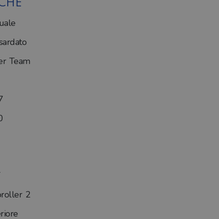
ICHE
uale
ardato
er Team
7
0
roller 2
riore