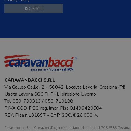
CARAVANBACCI S.R.L.
Via Galileo Galilei, 2 – 56042, Località Lavoria, Crespina (PI)
Uscita Lavoria SGC FI-PI-LI direzione Livorno
Tel.
050-700313
/
050-710188
P.IVA COD. FISC. reg. impr. Pisa 01496420504
REA Pisa n.131897 - CAP. SOC. € 26.000 i.v.
Caravanbacci S.r.l. Operazione/Progetto finanziato nel quadro del POR FESR Toscan