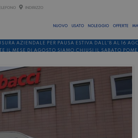
ELEFONO
INDIRIZZO
NUOVO
USATO
NOLEGGIO
OFFERTE
MA
USURA AZIENDALE PER PAUSA ESTIVA DALL'8 AL 16 AG
E IL MESE DI AGOSTO SIAMO CHIUSI IL SABATO POM
O 10%
NOLEGGIO ENTRO IL 31.08
PER I NOLEGGI DI SE