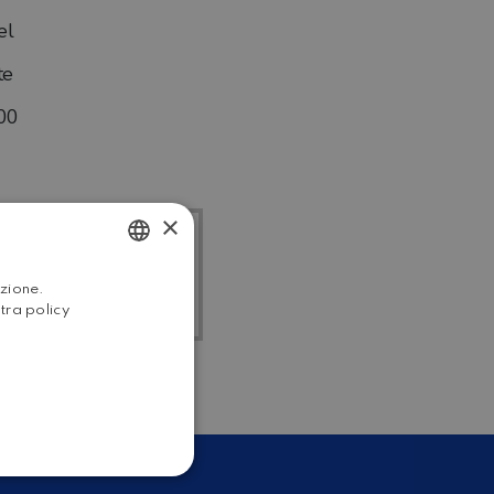
el
te
00
×
I I
ITALIAN
RDATO
azione.
stra policy
ENGLISH