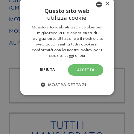
LUNGHEZZA
×
593
(CM)
Questo sito web
utilizza cookie
MOTORE
FIAT
ITALIAN
Questo sito web utilizza i cookie per
MODELLO
Autoroller 4
ENGLISH
migliorare la tua esperienza di
navigazione. Utilizzando il nostro sito
ALIMENTAZIONE
Diesel
web acconsenti a tutti i cookie in
conformità con la nostra policy per i
Leggi di più
cookie.
RIFIUTA
ACCETTA
TUTTI I
MOSTRA DETTAGLI
TUTTI I