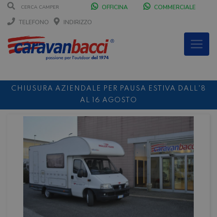
OFFICINA
COMMERCIALE
TELEFONO
INDIRIZZO
CHIUSURA AZIENDALE PER PAUSA ESTIVA DALL'8
AL 16 AGOSTO
DURANTE IL MESE DI AGOSTO SIAMO CHIUSI IL
SABATO POMERIGGIO
SCONTO 10%
NOLEGGIO ENTRO IL 31.08
PER I
NOLEGGI DI SETTEMBRE