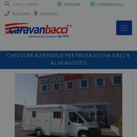
OFFICINA
COMMERCIALE
TELEFONO
INDIRIZZO
CHIUSURA AZIENDALE PER PAUSA ESTIVA DALL'8
AL 16 AGOSTO
DURANTE IL MESE DI AGOSTO SIAMO CHIUSI IL
SABATO POMERIGGIO
SCONTO 10%
NOLEGGIO ENTRO IL 31.08
PER I
NOLEGGI DI SETTEMBRE