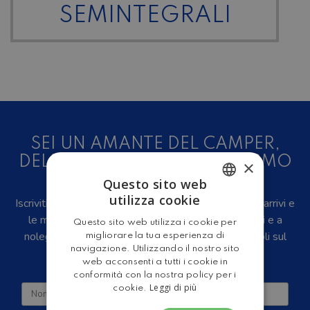
SEMINTEGRALI
SEI UN AMANTE DEL CAMPER,
DELLE CARAVAN E DEL TURISMO
×
ALL'ARIA APERTA?
Questo sito web
utilizza cookie
Iscriviti alla newsletter, riceverai in anteprima i nuovi arrivi e
ITALIAN
le migliori offerte su camper e caravan nuovi, usati e a
Questo sito web utilizza i cookie per
ENGLISH
noleggio, eventi, video recensioni, iniziative e articoli sul
migliorare la tua esperienza di
navigazione. Utilizzando il nostro sito
mondo del turismo outdoor.
web acconsenti a tutti i cookie in
conformità con la nostra policy per i
Leggi di più
cookie.