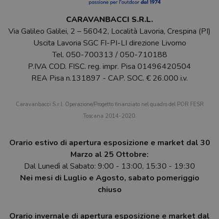
CARAVANBACCI S.R.L.
Via Galileo Galilei, 2 – 56042, Località Lavoria, Crespina (PI)
Uscita Lavoria SGC FI-PI-LI direzione Livorno
Tel.
050-700313
/
050-710188
P.IVA COD. FISC. reg. impr. Pisa 01496420504
REA Pisa n.131897 - CAP. SOC. € 26.000 i.v.
Caravanbacci S.r.l. Operazione/Progetto finanziato nel quadro del POR FESR
Toscana 2014-2020.
Orario estivo di apertura esposizione e market dal 30
Marzo al 25 Ottobre:
Dal Lunedì al Sabato: 9:00 - 13:00, 15:30 - 19:30
Nei mesi di Luglio e Agosto, sabato pomeriggio
chiuso
Orario invernale di apertura esposizione e market dal