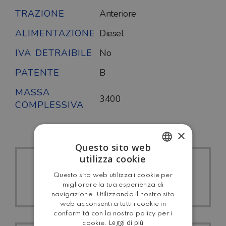
TRAZIONE
Anteriore
ALIMENTAZIONE
Diesel
IVA DETRAIBILE
No
PATENTE
B
MASSA
3400
COMPLESSIVA
×
Questo sito web
utilizza cookie
ITALIAN
TUTTI I ROLLER
Questo sito web utilizza i cookie per
ENGLISH
TEAM
migliorare la tua esperienza di
navigazione. Utilizzando il nostro sito
web acconsenti a tutti i cookie in
conformità con la nostra policy per i
Leggi di più
cookie.