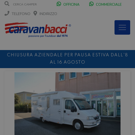
OFFICINA
COMMERCIALE
TELEFONO
INDIRIZZO
CHIUSURA AZIENDALE PER PAUSA ESTIVA DALL'8
AL 16 AGOSTO
DURANTE IL MESE DI AGOSTO SIAMO CHIUSI IL
SABATO POMERIGGIO
SCONTO 10%
NOLEGGIO ENTRO IL 31.08
PER I
NOLEGGI DI SETTEMBRE