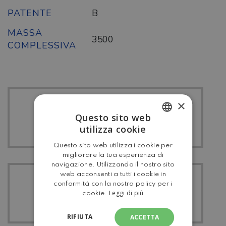
PATENTE
B
MASSA
3500
COMPLESSIVA
×
TUTTI I ROLLER
Questo sito web
TEAM
utilizza cookie
ITALIAN
Questo sito web utilizza i cookie per
ENGLISH
migliorare la tua esperienza di
navigazione. Utilizzando il nostro sito
web acconsenti a tutti i cookie in
TUTTI I
conformità con la nostra policy per i
Leggi di più
cookie.
SEMINTEGRALI
RIFIUTA
ACCETTA