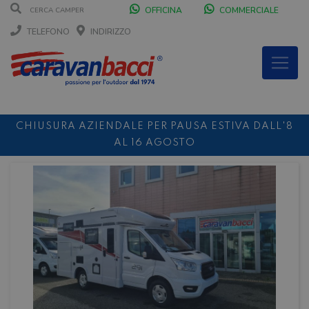
OFFICINA
COMMERCIALE
TELEFONO
INDIRIZZO
CHIUSURA AZIENDALE PER PAUSA ESTIVA DALL'8
AL 16 AGOSTO
DURANTE IL MESE DI AGOSTO SIAMO CHIUSI IL
SABATO POMERIGGIO
SCONTO 10%
NOLEGGIO ENTRO IL 31.08
PER I
NOLEGGI DI SETTEMBRE