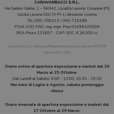
CARAVANBACCI S.R.L.
Via Galileo Galilei, 2 – 56042, Località Lavoria, Crespina (PI)
Uscita Lavoria SGC FI-PI-LI direzione Livorno
Tel.
050-700313
/
050-710188
P.IVA COD. FISC. reg. impr. Pisa 01496420504
REA Pisa n.131897 - CAP. SOC. € 26.000 i.v.
Caravanbacci S.r.l. Operazione/Progetto finanziato nel quadro del POR FESR
Toscana 2014-2020.
Orario estivo di apertura esposizione e market dal 30
Marzo al 25 Ottobre:
Dal Lunedì al Sabato: 9:00 - 13:00, 15:30 - 19:30
Nei mesi di Luglio e Agosto, sabato pomeriggio
chiuso
Orario invernale di apertura esposizione e market dal
27 Ottobre al 29 Marzo: