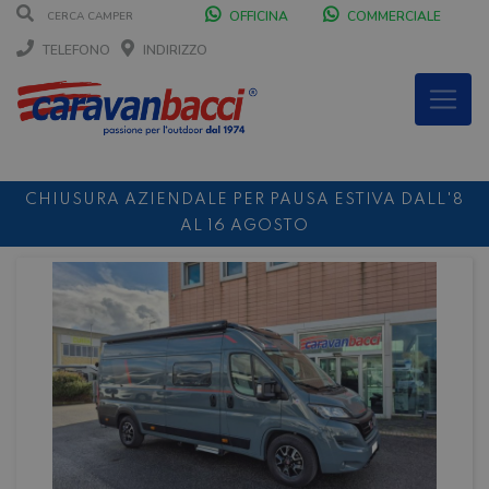
OFFICINA
COMMERCIALE
TELEFONO
INDIRIZZO
CHIUSURA AZIENDALE PER PAUSA ESTIVA DALL'8
AL 16 AGOSTO
DURANTE IL MESE DI AGOSTO SIAMO CHIUSI IL
SABATO POMERIGGIO
SCONTO 10%
NOLEGGIO ENTRO IL 31.08
PER I
NOLEGGI DI SETTEMBRE