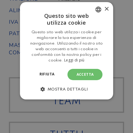
×
ALIMENTAZIONE
Diesel
Questo sito web
IVA DETRAIBILE
No
utilizza cookie
ITALIAN
PATENTE
B
Questo sito web utilizza i cookie per
ENGLISH
migliorare la tua esperienza di
navigazione. Utilizzando il nostro sito
MASSA
3500
web acconsenti a tutti i cookie in
COMPLESSIVA
conformità con la nostra policy per i
Leggi di più
cookie.
RIFIUTA
ACCETTA
TUTTI I ROLLER
MOSTRA DETTAGLI
TEAM