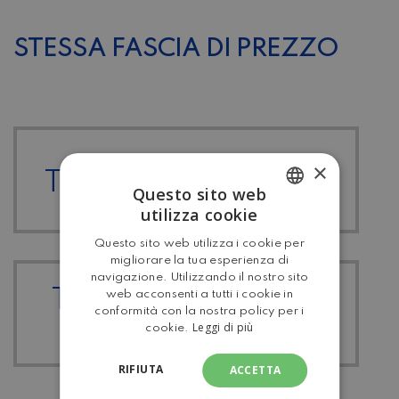
STESSA FASCIA DI PREZZO
×
TUTTI I WEINSBERG
Questo sito web
utilizza cookie
ITALIAN
Questo sito web utilizza i cookie per
ENGLISH
migliorare la tua esperienza di
navigazione. Utilizzando il nostro sito
TUTTI I CARAVAN-
web acconsenti a tutti i cookie in
conformità con la nostra policy per i
ROULOTTE
Leggi di più
cookie.
RIFIUTA
ACCETTA