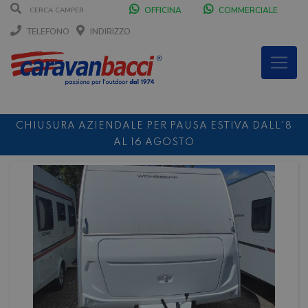
OFFICINA
COMMERCIALE
TELEFONO
INDIRIZZO
CHIUSURA AZIENDALE PER PAUSA ESTIVA DALL'8
AL 16 AGOSTO
DURANTE IL MESE DI AGOSTO SIAMO CHIUSI IL
SABATO POMERIGGIO
SCONTO 10%
NOLEGGIO ENTRO IL 31.08
PER I
NOLEGGI DI SETTEMBRE