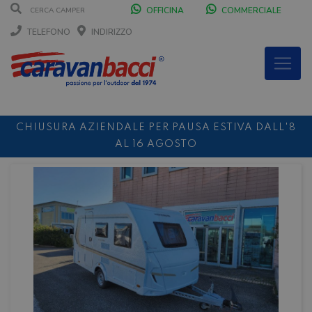
OFFICINA
COMMERCIALE
TELEFONO
INDIRIZZO
CHIUSURA AZIENDALE PER PAUSA ESTIVA DALL'8
AL 16 AGOSTO
DURANTE IL MESE DI AGOSTO SIAMO CHIUSI IL
SABATO POMERIGGIO
SCONTO 10%
NOLEGGIO ENTRO IL 31.08
PER I
NOLEGGI DI SETTEMBRE