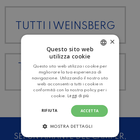
TUTTI I WEINSBERG
×
Questo sito web
utilizza cookie
ITALIAN
TUTTI I CARAVAN-
Questo sito web utilizza i cookie per
ENGLISH
migliorare la tua esperienza di
ROULOTTE
navigazione. Utilizzando il nostro sito
web acconsenti a tutti i cookie in
conformità con la nostra policy per i
Leggi di più
cookie.
RIFIUTA
ACCETTA
MOSTRA DETTAGLI
SEI UN AMANTE DEL CAMPER,