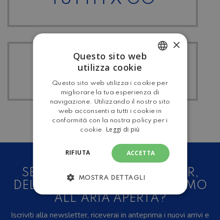
×
Questo sito web
TUTTI I
utilizza cookie
ITALIAN
MANSARDATO
Questo sito web utilizza i cookie per
ENGLISH
migliorare la tua esperienza di
navigazione. Utilizzando il nostro sito
web acconsenti a tutti i cookie in
conformità con la nostra policy per i
Leggi di più
cookie.
RIFIUTA
ACCETTA
SEI UN AMANTE DEL CAMPER,
MOSTRA DETTAGLI
DELLE CARAVAN E DEL TURISMO
ALL'ARIA APERTA?
Iscriviti alla newsletter, riceverai in anteprima i nuovi arrivi e