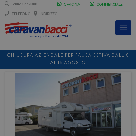
OFFICINA
COMMERCIALE
TELEFONO
INDIRIZZO
CHIUSURA AZIENDALE PER PAUSA ESTIVA DALL'8
AL 16 AGOSTO
DURANTE IL MESE DI AGOSTO SIAMO CHIUSI IL
SABATO POMERIGGIO
SCONTO 10%
NOLEGGIO ENTRO IL 31.08
PER I
NOLEGGI DI SETTEMBRE