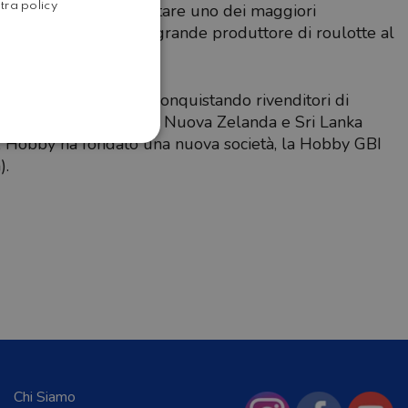
stra policy
nuamente fino a diventare uno dei maggiori
ENGLISH
Europa, nonché il più grande produttore di roulotte al
tempo ad espandersi, conquistando rivenditori di
e, Cina, Corea del Sud, Nuova Zelanda e Sri Lanka
 Hobby ha fondato una nuova società, la Hobby GBI
).
Chi Siamo