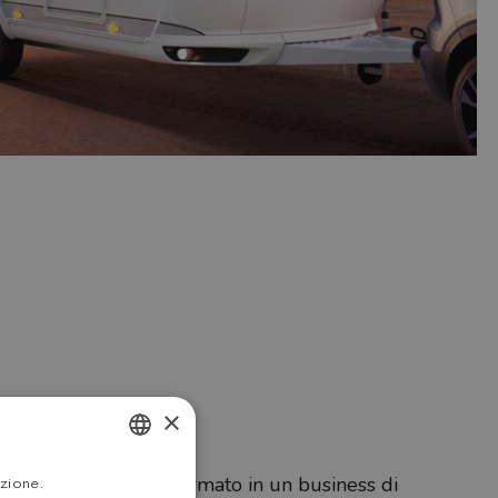
×
o “hobby” si è trasformato in un business di
ITALIAN
azione.