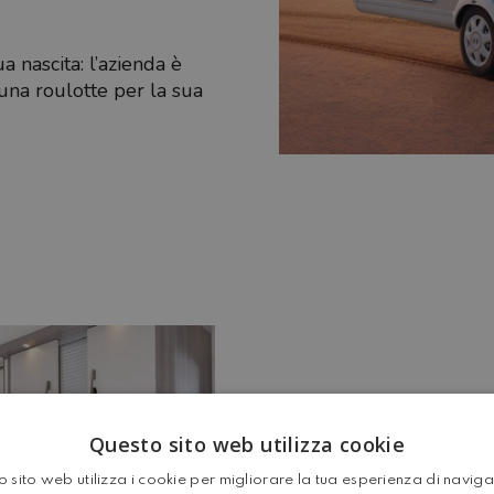
 nascita: l’azienda è
una roulotte per la sua
Questo sito web utilizza cookie
Da questo momento, il su
 sito web utilizza i cookie per migliorare la tua esperienza di navig