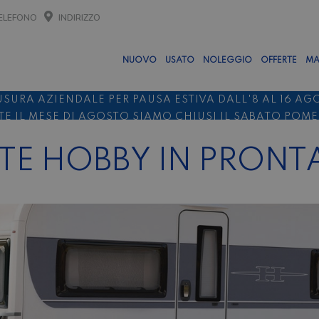
ELEFONO
INDIRIZZO
NUOVO
USATO
NOLEGGIO
OFFERTE
MA
USURA AZIENDALE PER PAUSA ESTIVA DALL'8 AL 16 AG
E IL MESE DI AGOSTO SIAMO CHIUSI IL SABATO POM
O 10%
NOLEGGIO ENTRO IL 31.08
PER I NOLEGGI DI SE
E HOBBY IN PRONT