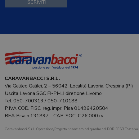
CARAVANBACCI S.R.L.
Via Galileo Galilei, 2 – 56042, Località Lavoria, Crespina (PI)
Uscita Lavoria SGC FI-PI-LI direzione Livorno
Tel.
050-700313
/
050-710188
P.IVA COD. FISC. reg. impr. Pisa 01496420504
REA Pisa n.131897 - CAP. SOC. € 26.000 i.v.
Caravanbacci S.r.l. Operazione/Progetto finanziato nel quadro del POR FESR Toscan