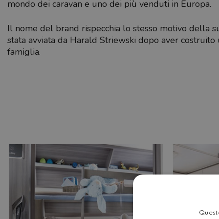
mondo dei caravan e uno dei più venduti in Europa.
Il nome del brand rispecchia lo stesso motivo della sua
stata avviata da Harald Striewski dopo aver costruito 
famiglia.
Questo