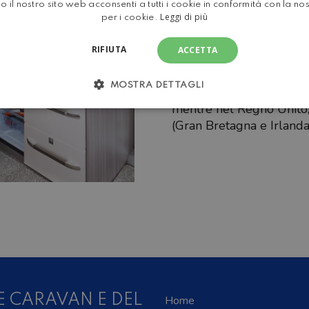
o il nostro sito web acconsenti a tutti i cookie in conformità con la no
successo cresciuto conti
Leggi di più
per i cookie.
produttori di camper in 
mondo.
RIFIUTA
ACCETTA
La società continua nel 
MOSTRA DETTAGLI
camper e roulotte in Cil
mentre nel Regno Unito,
(Gran Bretagna e Irlanda
E CARAVAN E DEL
Home