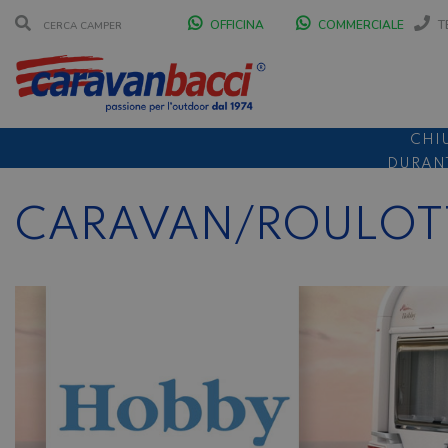
OFFICINA
COMMERCIALE
T
CHI
DURANT
SCONT
CARAVAN/ROULOTT