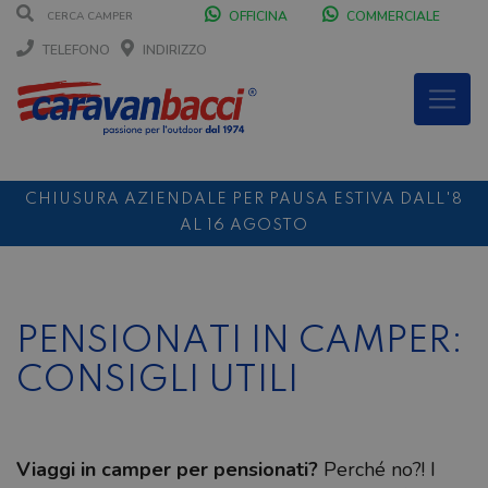
OFFICINA
COMMERCIALE
TELEFONO
INDIRIZZO
CHIUSURA AZIENDALE PER PAUSA ESTIVA DALL'8
AL 16 AGOSTO
DURANTE IL MESE DI AGOSTO SIAMO CHIUSI IL
SABATO POMERIGGIO
SCONTO 10%
NOLEGGIO ENTRO IL 31.08
PER I
PENSIONATI IN CAMPER:
NOLEGGI DI SETTEMBRE
CONSIGLI UTILI
Viaggi in camper per pensionati?
Perché no?! I