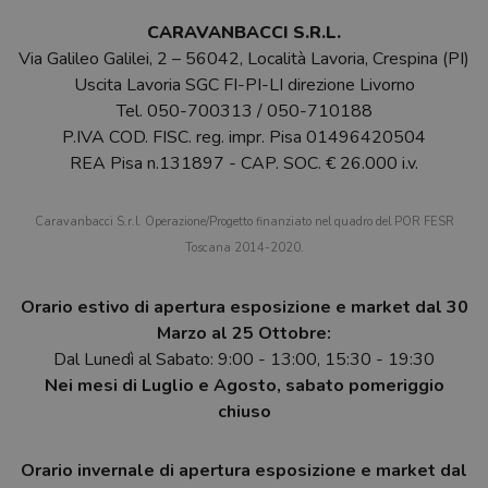
CARAVANBACCI S.R.L.
Via Galileo Galilei, 2 – 56042, Località Lavoria, Crespina (PI)
Uscita Lavoria SGC FI-PI-LI direzione Livorno
Tel.
050-700313
/
050-710188
P.IVA COD. FISC. reg. impr. Pisa 01496420504
REA Pisa n.131897 - CAP. SOC. € 26.000 i.v.
Caravanbacci S.r.l. Operazione/Progetto finanziato nel quadro del POR FESR
Toscana 2014-2020.
Orario estivo di apertura esposizione e market dal 30
Marzo al 25 Ottobre:
Dal Lunedì al Sabato: 9:00 - 13:00, 15:30 - 19:30
Nei mesi di Luglio e Agosto, sabato pomeriggio
chiuso
Orario invernale di apertura esposizione e market dal