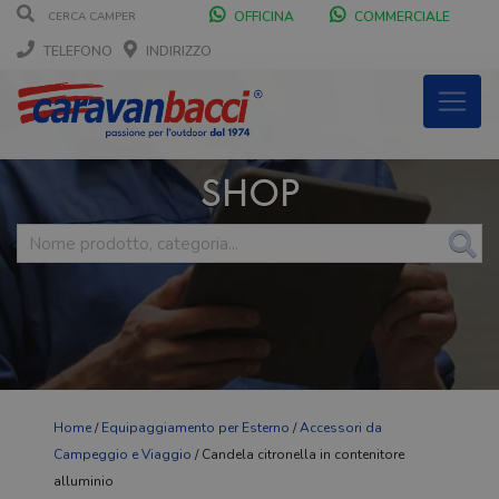
OFFICINA
COMMERCIALE
TELEFONO
INDIRIZZO
SHOP
Home
/
Equipaggiamento per Esterno
/
Accessori da
Campeggio e Viaggio
/ Candela citronella in contenitore
alluminio