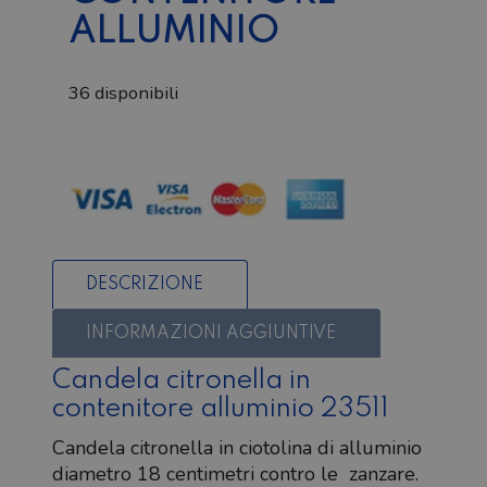
ALLUMINIO
36 disponibili
Candela
citronella
in
contenitore
alluminio
quantità
DESCRIZIONE
INFORMAZIONI AGGIUNTIVE
Candela citronella in
contenitore alluminio 23511
Candela citronella in ciotolina di alluminio
diametro 18 centimetri contro le zanzare.