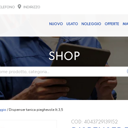
ELEFONO
INDIRIZZO
NUOVO
USATO
NOLEGGIO
OFFERTE
MA
SHOP
ggio
/ Dispenser tanica pieghevole lt.3,5
COD:
4043729139152