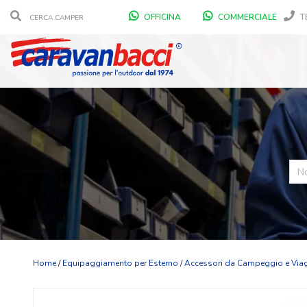
OFFICINA
COMMERCIALE
T
Home
/
Equipaggiamento per Esterno
/
Accessori da Campeggio e Via