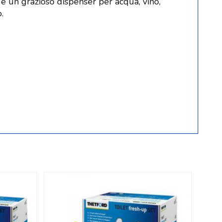
è un grazioso dispenser per acqua, vino,
.