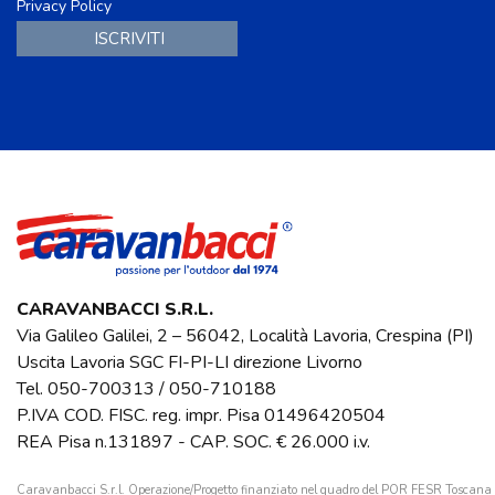
Privacy Policy
CARAVANBACCI S.R.L.
Via Galileo Galilei, 2 – 56042, Località Lavoria, Crespina (PI)
Uscita Lavoria SGC FI-PI-LI direzione Livorno
Tel.
050-700313
/
050-710188
P.IVA COD. FISC. reg. impr. Pisa 01496420504
REA Pisa n.131897 - CAP. SOC. € 26.000 i.v.
Caravanbacci S.r.l. Operazione/Progetto finanziato nel quadro del POR FESR Toscan