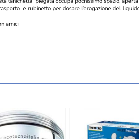
a tanichetta piegata occupa pochissimo spazio, aperta 
rasporto e rubinetto per dosare l’erogazione del liquido
on amici