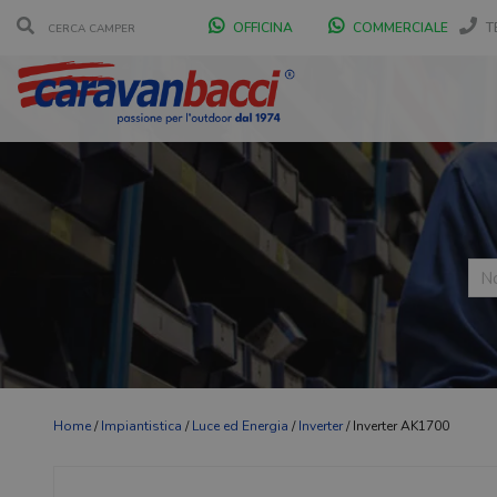
OFFICINA
COMMERCIALE
T
Home
/
Impiantistica
/
Luce ed Energia
/
Inverter
/ Inverter AK1700