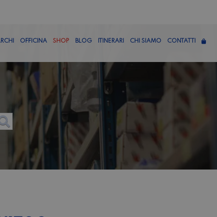
RCHI
OFFICINA
SHOP
BLOG
ITINERARI
CHI SIAMO
CONTATTI