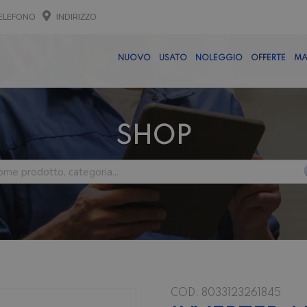
ELEFONO
INDIRIZZO
NUOVO
USATO
NOLEGGIO
OFFERTE
MA
SHOP
COD:
8033123261845