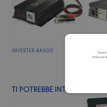
INVERTER AK600
INVERTE
Questo
Utilizzand
TI POTREBBE INTERESSARE…