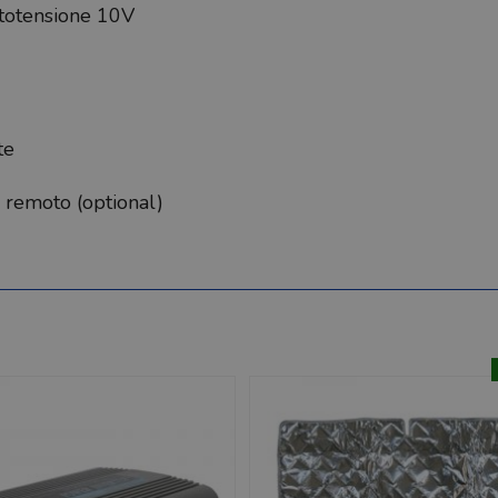
ttotensione 10V
te
 remoto (optional)