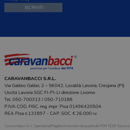
CARAVANBACCI S.R.L.
Via Galileo Galilei, 2 – 56042, Località Lavoria, Crespina (PI)
Uscita Lavoria SGC FI-PI-LI direzione Livorno
Tel.
050-700313
/
050-710188
P.IVA COD. FISC. reg. impr. Pisa 01496420504
REA Pisa n.131897 - CAP. SOC. € 26.000 i.v.
Caravanbacci S.r.l. Operazione/Progetto finanziato nel quadro del POR FESR Toscan