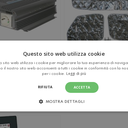
Questo sito web utilizza cookie
R AK1000
OSCURANTI TERMICI 
 sito web utilizza i cookie per migliorare la tua esperienza di navig
PER VETRO CABINA 
o il nostro sito web acconsenti a tutti i cookie in conformità con la no
VARIE MOTORIZZA
Esaurito
Leggi di più
per i cookie.
RIFIUTA
ACCETTA
MOSTRA DETTAGLI