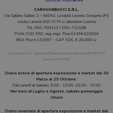
CARAVANBACCI S.R.L.
Via Galileo Galilei, 2 – 56042, Località Lavoria, Crespina (PI)
Uscita Lavoria SGC FI-PI-LI direzione Livorno
Tel.
050-700313
/
050-710188
P.IVA COD. FISC. reg. impr. Pisa 01496420504
REA Pisa n.131897 - CAP. SOC. € 26.000 i.v.
Caravanbacci S.r.l. Operazione/Progetto finanziato nel quadro del POR FESR
Toscana 2014-2020.
Orario estivo di apertura esposizione e market dal 30
Marzo al 25 Ottobre:
Dal Lunedì al Sabato: 9:00 - 13:00, 15:30 - 19:30
Nei mesi di Luglio e Agosto, sabato pomeriggio
chiuso
Orario invernale di apertura esposizione e market dal