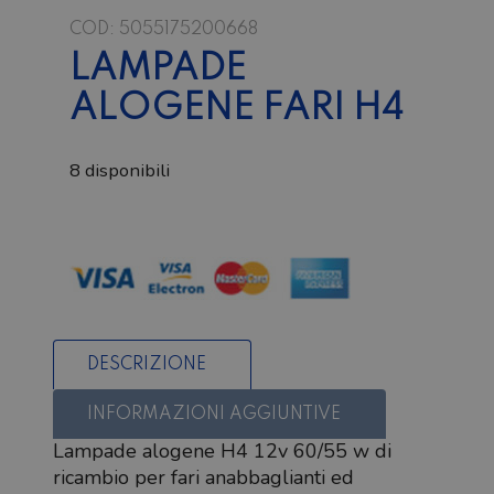
COD:
5055175200668
LAMPADE
ALOGENE FARI H4
8 disponibili
Lampade
alogene
Fari
H4
quantità
DESCRIZIONE
INFORMAZIONI AGGIUNTIVE
Lampade alogene H4 12v 60/55 w di
ricambio per fari anabbaglianti ed