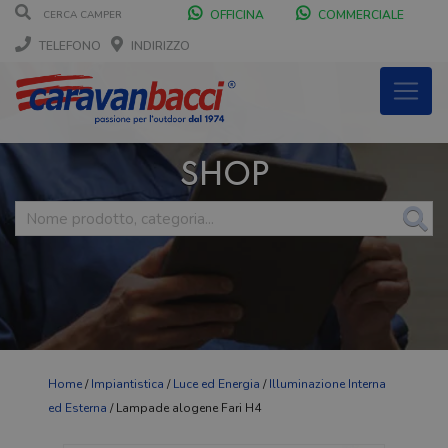
OFFICINA
COMMERCIALE
TELEFONO
INDIRIZZO
SHOP
Home
/
Impiantistica
/
Luce ed Energia
/
Illuminazione Interna
ed Esterna
/ Lampade alogene Fari H4