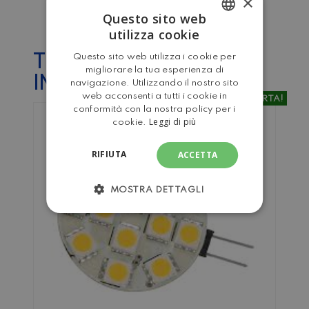
×
GUTTER
Questo sito web
utilizza cookie
ITALIAN
Questo sito web utilizza i cookie per
TI POTREBBE
ENGLISH
migliorare la tua esperienza di
INTERESSARE…
navigazione. Utilizzando il nostro sito
web acconsenti a tutti i cookie in
IN OFFERTA!
conformità con la nostra policy per i
Leggi di più
cookie.
RIFIUTA
ACCETTA
MOSTRA DETTAGLI