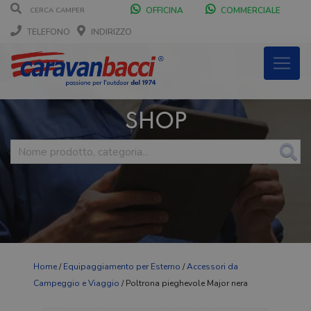
OFFICINA
COMMERCIALE
TELEFONO
INDIRIZZO
SHOP
Home
/
Equipaggiamento per Esterno
/
Accessori da
Campeggio e Viaggio
/ Poltrona pieghevole Major nera