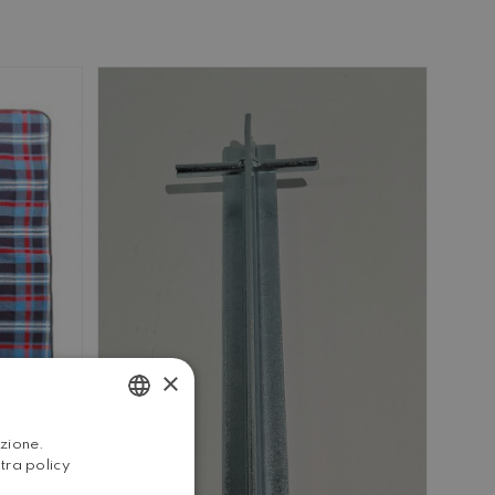
×
NIC
ITALIAN
azione.
stra policy
ENGLISH