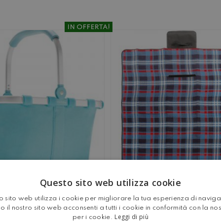
IN OFFERTA!
Questo sito web utilizza cookie
INO PER LA SPESA
COPERTA DA PIC
NTHEL CARRYBAG XS
ALFRESCO
 sito web utilizza i cookie per migliorare la tua esperienza di navig
o il nostro sito web acconsenti a tutti i cookie in conformità con la no
Leggi di più
per i cookie.