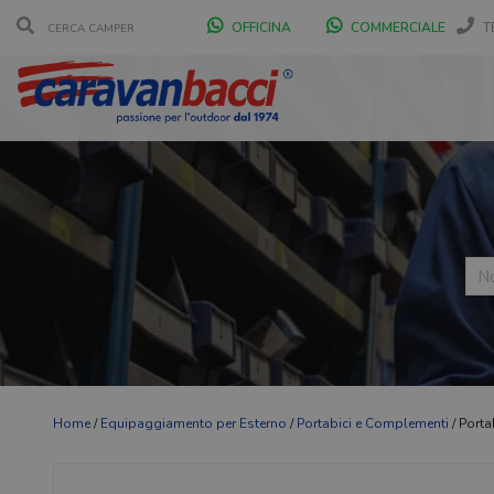
OFFICINA
COMMERCIALE
T
Home
/
Equipaggiamento per Esterno
/
Portabici e Complementi
/ Porta