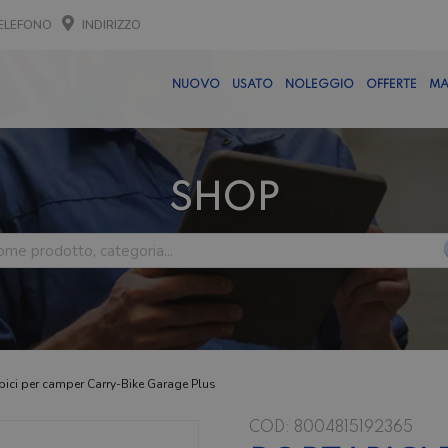
ELEFONO
INDIRIZZO
NUOVO
USATO
NOLEGGIO
OFFERTE
MA
SHOP
bici per camper Carry-Bike Garage Plus
COD:
8004815192365