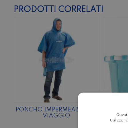
PRODOTTI CORRELATI
PONCHO IMPERMEABILE DA
CEST
VIAGGIO
REISE
Questo
Utilizzand