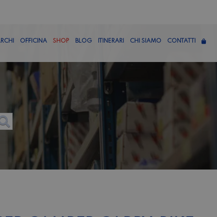
RCHI
OFFICINA
SHOP
BLOG
ITINERARI
CHI SIAMO
CONTATTI