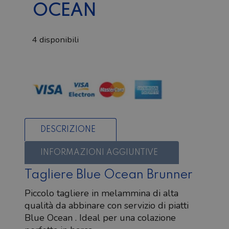
OCEAN
4 disponibili
Tagliere
in
melamina
Blue
Ocean
quantità
DESCRIZIONE
INFORMAZIONI AGGIUNTIVE
Tagliere Blue Ocean Brunner
Piccolo tagliere in melammina di alta
qualità da abbinare con servizio di piatti
Blue Ocean . Ideal per una colazione