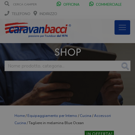
OFFICINA
COMMERCIALE
TELEFONO
INDIRIZZO
SHOP
Home
/
Equipaggiamento per Interno
/
Cucina
/
Accessori
Cucina
/ Tagliere in melamina Blue Ocean
IN OFFERTA!