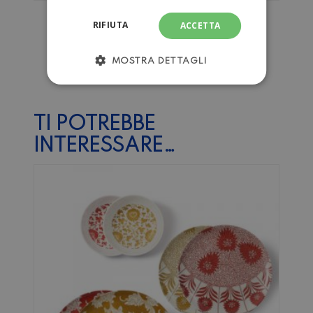
FORNELLO DUE FUOCHI A GAS
RIFIUTA
ACCETTA
PER CAMPEGGIO
Esaurito
MOSTRA DETTAGLI
TI POTREBBE
INTERESSARE…