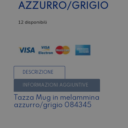
AZZURRO/GRIGIO
12 disponibili
Tazza
Mug
in
melammina
azzurro/grigio
quantità
DESCRIZIONE
INFORMAZIONI AGGIUNTIVE
Tazza Mug in melammina
azzurro/grigio 084345