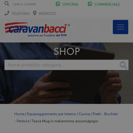
OFFICINA
COMMERCIALE
TELEFONO
INDIRIZZO
SHOP
Home
/
Equipaggiamento per Interno
/
Cucina
/
Piatti - Bicchieri
- Pentole
/ Tazza Mug in melammina azzurro/grigio