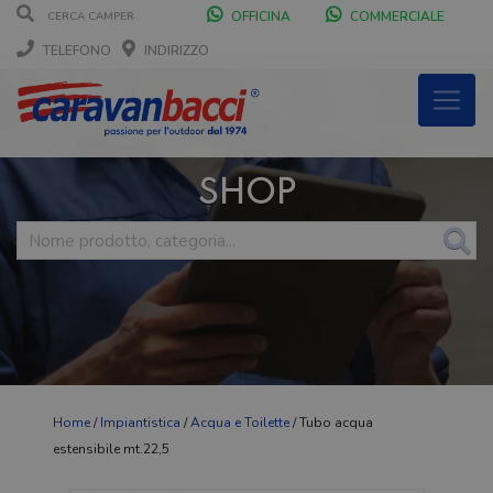
OFFICINA
COMMERCIALE
TELEFONO
INDIRIZZO
SHOP
Home
/
Impiantistica
/
Acqua e Toilette
/ Tubo acqua
estensibile mt.22,5