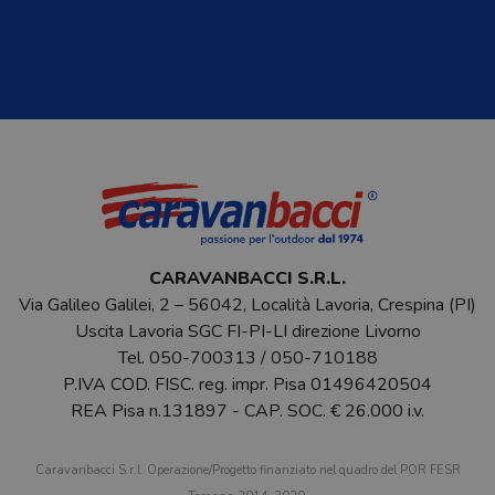
CARAVANBACCI S.R.L.
Via Galileo Galilei, 2 – 56042, Località Lavoria, Crespina (PI)
Uscita Lavoria SGC FI-PI-LI direzione Livorno
Tel.
050-700313
/
050-710188
P.IVA COD. FISC. reg. impr. Pisa 01496420504
REA Pisa n.131897 - CAP. SOC. € 26.000 i.v.
Caravanbacci S.r.l. Operazione/Progetto finanziato nel quadro del POR FESR